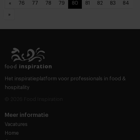
«
76
77
78
79
80
81
82
83
84
»
Het inspiratieplatform voor professionals in food &
hospitality
© 2026 Food Inspiration
Meer informatie
Vacatures
Home