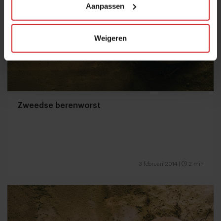
Aanpassen
Weigeren
Zweedse berenworst
3 februari 2014
|
2 min