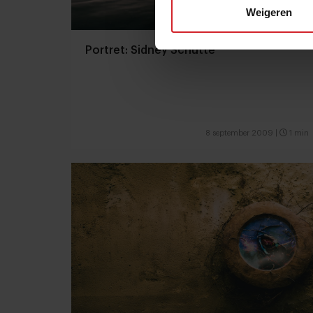
Weigeren
Portret: Sidney Schutte
8 september 2009
|
1 min