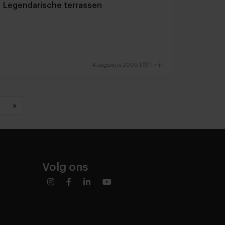
Legendarische terrassen
4 augustus 2009
|
1 min
1
»
Volg ons