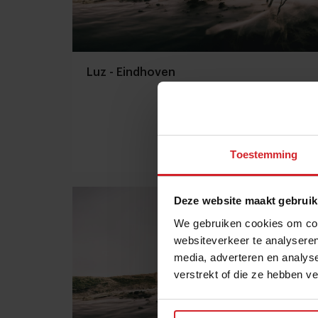
Luz - Eindhoven
Toestemming
8 september 2009
|
1 min
Deze website maakt gebruik
We gebruiken cookies om cont
websiteverkeer te analyseren
media, adverteren en analys
verstrekt of die ze hebben v