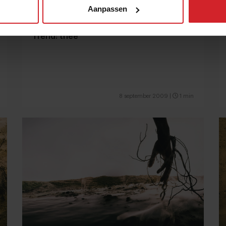
Aanpassen
Trend: thee
8 september 2009
|
1 min