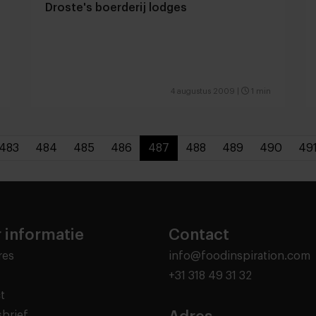
Droste's boerderij lodges
4 augustus 2009
|
1 min
483
484
485
486
487
488
489
490
49
 informatie
Contact
res
info@foodinspiration.com
+31 318 49 31 32
t
brief