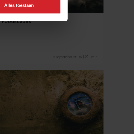
Alles toestaan
Foodscapes
8 september 2009
|
1 min