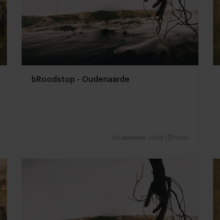
bRoodstop - Oudenaarde
29 september 2009
|
1 min