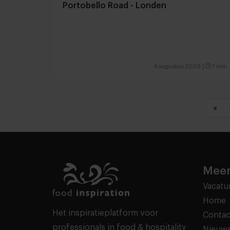
Portobello Road - Londen
4 augustus 2009
|
1 min
«
Meer
Vacatu
Home
Het inspiratieplatform voor
Contac
professionals in food & hospitality
Nieuws