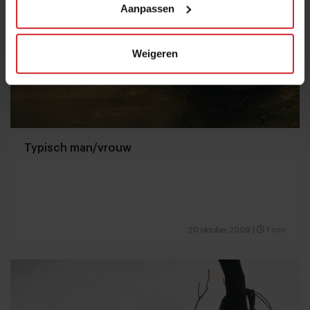
Aanpassen
Weigeren
Typisch man/vrouw
20 oktober 2009
|
1 min