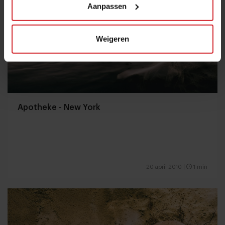
Aanpassen
Weigeren
Apotheke - New York
20 april 2010
|
1 min