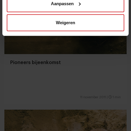
Aanpassen
Weigeren
Pioneers bijeenkomst
11 november 2011
|
1 min