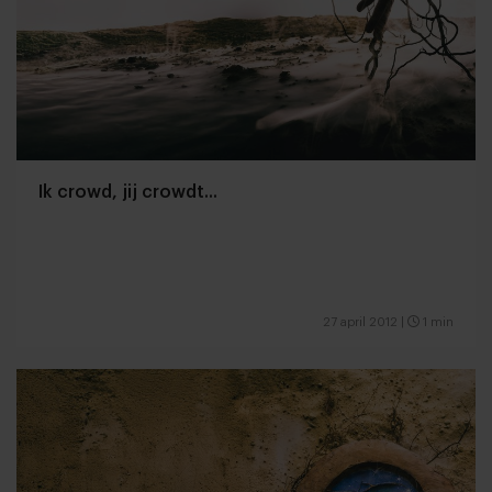
Ik crowd, jij crowdt...
27 april 2012
|
1 min