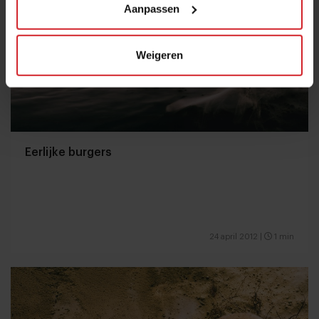
Aanpassen
Weigeren
Eerlijke burgers
24 april 2012
|
1 min