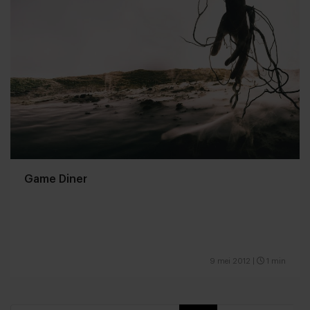
Game Diner
9 mei 2012
|
1 min