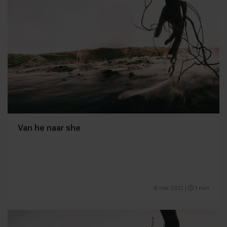
Van he naar she
9 mei 2012
|
1 min