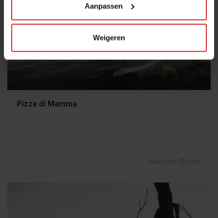
Aanpassen
Weigeren
Pizza di Mamma
11 mei 2012
|
1 min