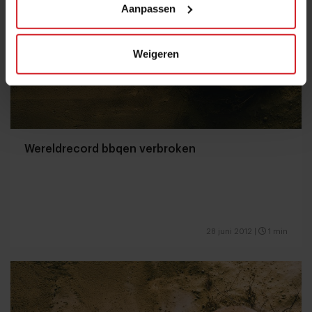
Aanpassen
Weigeren
Wereldrecord bbqen verbroken
28 juni 2012
|
1 min