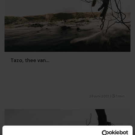
Tazo, thee van...
28 juni 2012
|
1 min