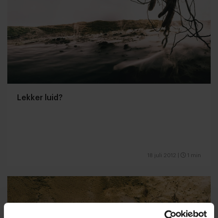
Lekker luid?
18 juli 2012
|
1 min