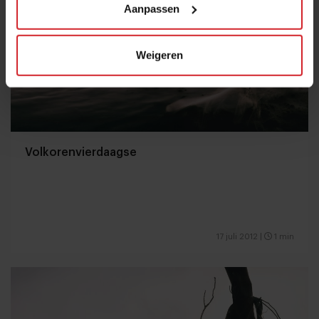
Aanpassen
Weigeren
Volkorenvierdaagse
17 juli 2012
|
1 min