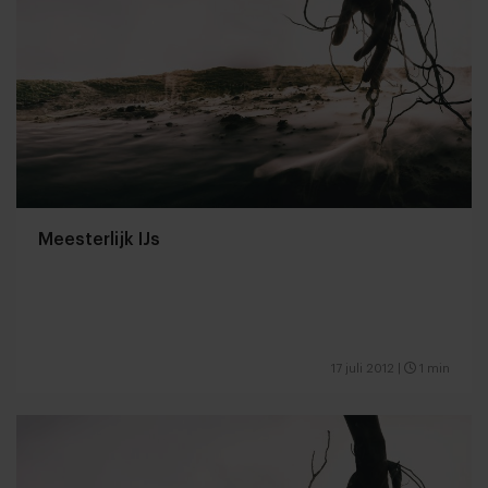
Meesterlijk IJs
17 juli 2012
|
1 min