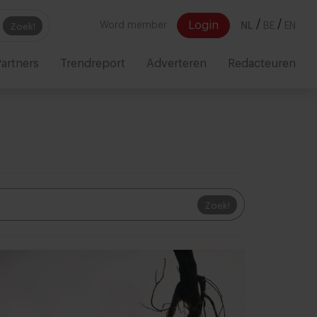
/
/
Login
Word member
NL
BE
EN
Zoek!
artners
Trendreport
Adverteren
Redacteuren
Zoek!