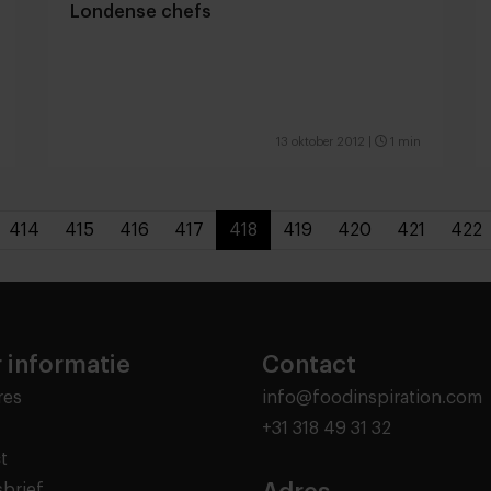
Londense chefs
13 oktober 2012
|
1 min
414
415
416
417
418
419
420
421
422
 informatie
Contact
res
info@foodinspiration.com
+31 318 49 31 32
t
brief