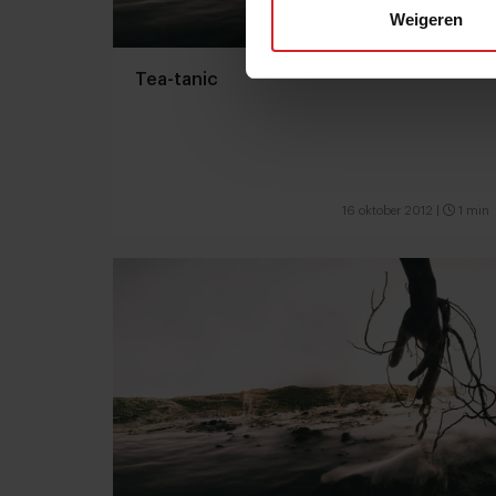
Weigeren
Tea-tanic
16 oktober 2012
|
1 min