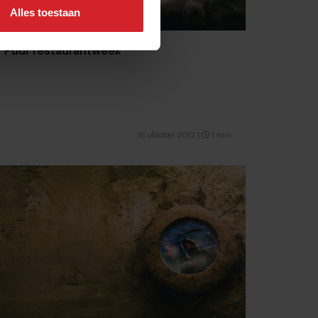
Alles toestaan
Puur restaurantweek
16 oktober 2012
|
1 min