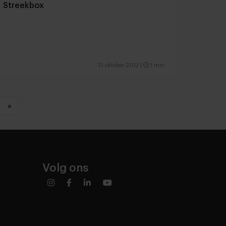
Streekbox
13 oktober 2012
|
1 min
»
Volg ons