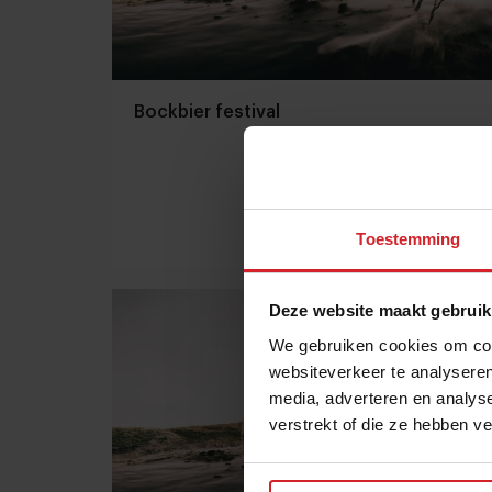
Bockbier festival
Toestemming
17 oktober 2012
|
1 min
Deze website maakt gebruik
We gebruiken cookies om cont
websiteverkeer te analyseren
media, adverteren en analys
verstrekt of die ze hebben v