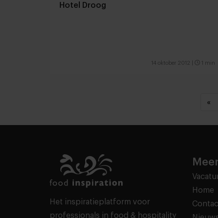
Hotel Droog
14 oktober 2012
|
1 min
«
Meer
Vacatu
Home
Het inspiratieplatform voor
Contac
professionals in food & hospitality
Nieuws