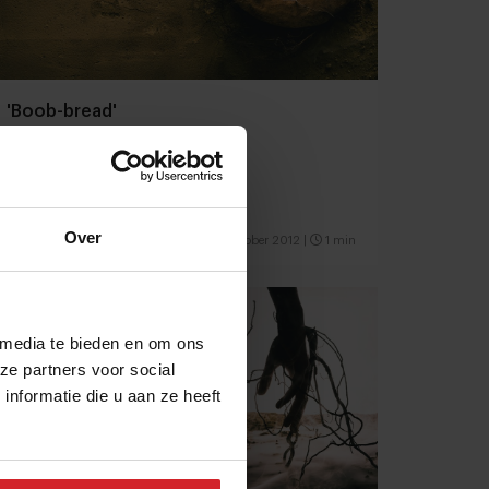
'Boob-bread'
Over
17 oktober 2012
|
1 min
 media te bieden en om ons
ze partners voor social
nformatie die u aan ze heeft