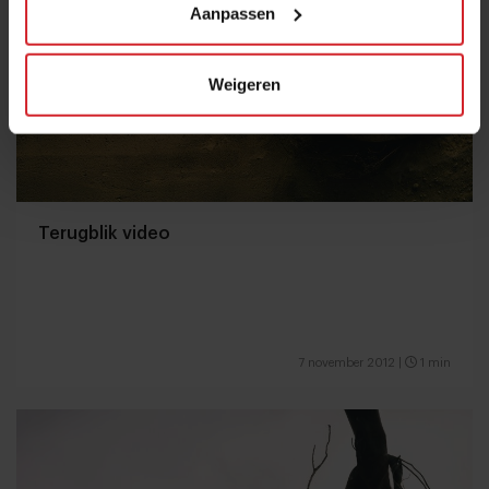
Aanpassen
Weigeren
Terugblik video
7 november 2012
|
1 min