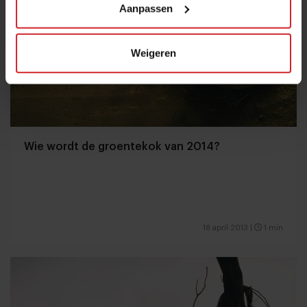
Aanpassen
Weigeren
Wie wordt de groentekok van 2014?
18 april 2013
|
1 min