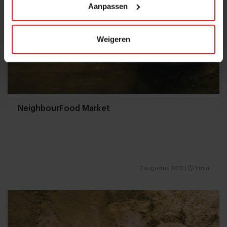
Aanpassen
Weigeren
NeighbourFood Market
17 augustus 2013
|
1 min