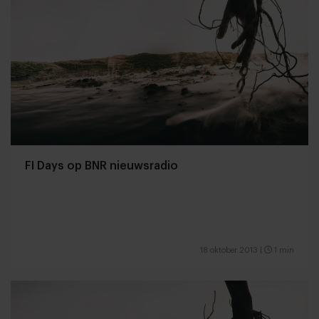
FI Days op BNR nieuwsradio
18 oktober 2013
|
1 min