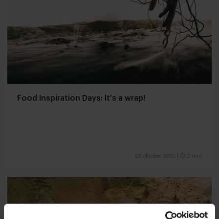
Food Inspiration Days: It's a wrap!
22 oktober 2013
|
2 min