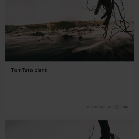
TomTato plant
19 oktober 2013
|
1 min