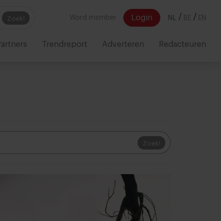
/
/
Login
Word member
NL
BE
EN
Zoek!
artners
Trendreport
Adverteren
Redacteuren
Zoek!