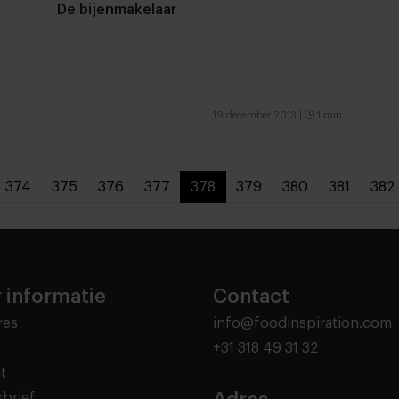
De bijenmakelaar
19 december 2013
|
1 min
374
375
376
377
378
379
380
381
382
 informatie
Contact
res
info@foodinspiration.com
+31 318 49 31 32
t
brief