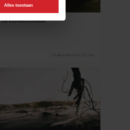
Alles toestaan
De koffiesommelier
20 december 2013
|
1 min