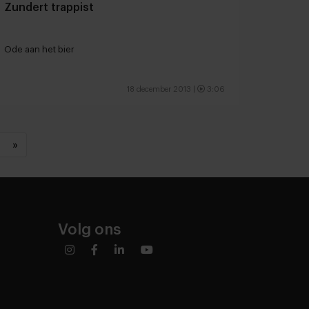
Zundert trappist
Ode aan het bier
18 december 2013
|
3:06
»
Volg ons