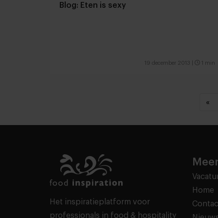
Blog: Eten is sexy
19 december 2013
|
1 min
«
Meer
Vacatu
Home
Het inspiratieplatform voor
Contac
professionals in food & hospitality
Nieuws