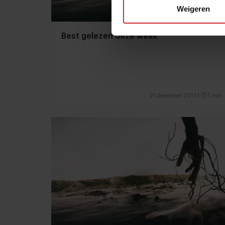
Weigeren
Best gelezen deze week
21 december 2013
|
1 min