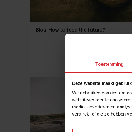
Blog: How to feed the future?
Toestemming
23 december 2013
|
1 min
Deze website maakt gebruik
We gebruiken cookies om cont
websiteverkeer te analyseren
media, adverteren en analys
verstrekt of die ze hebben v