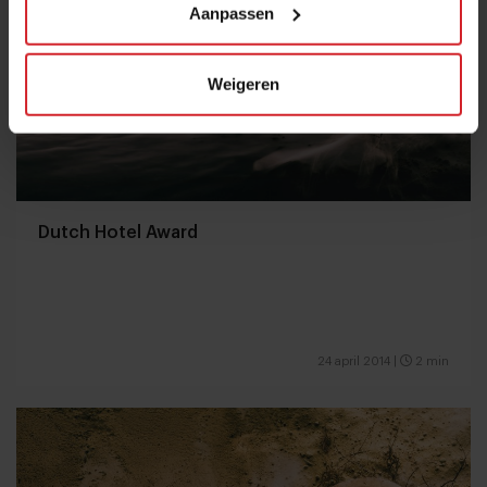
Aanpassen
Weigeren
Dutch Hotel Award
24 april 2014
|
2 min