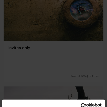
Invites only
24 april 2014
|
1 min