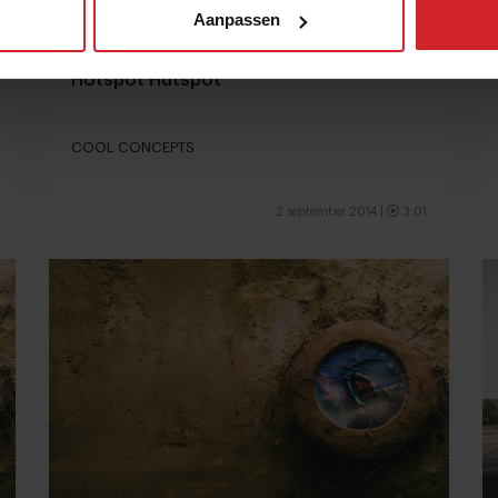
Aanpassen
Hotspot Hutspot
COOL CONCEPTS
2 september 2014
|
3:01