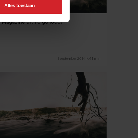
Alles toestaan
Magazine 91: To go loco!
1 september 2014
|
1 min