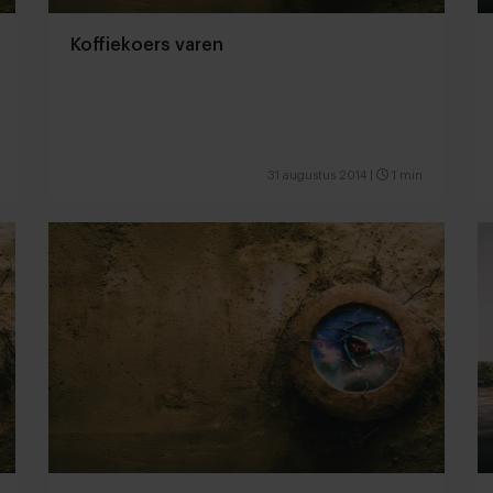
Koffiekoers varen
31 augustus 2014
|
1 min