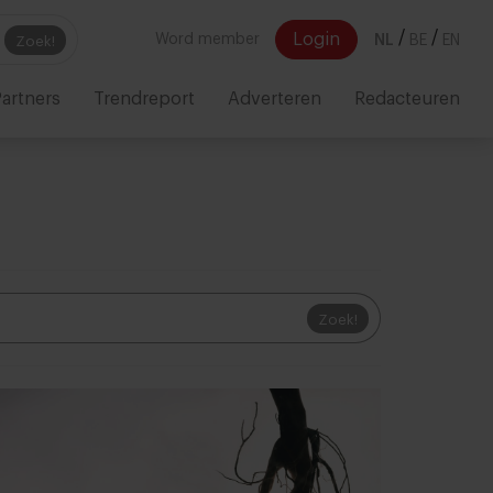
/
/
Login
Word member
NL
BE
EN
Zoek!
artners
Trendreport
Adverteren
Redacteuren
Zoek!