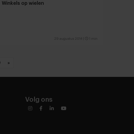
Winkels op wielen
29 augustus 2014
|
1 min
0
»
Volg ons