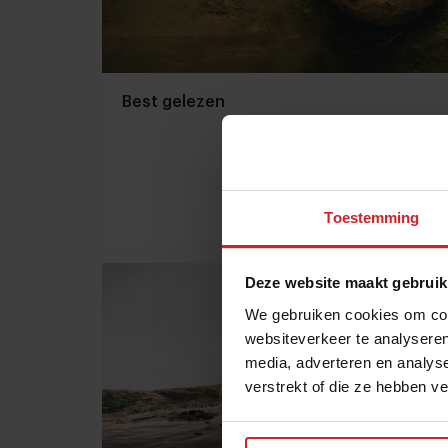
Best gelezen
Toestemming
6 september 2014
|
2 min
Deze website maakt gebruik
We gebruiken cookies om cont
websiteverkeer te analyseren
media, adverteren en analys
verstrekt of die ze hebben v