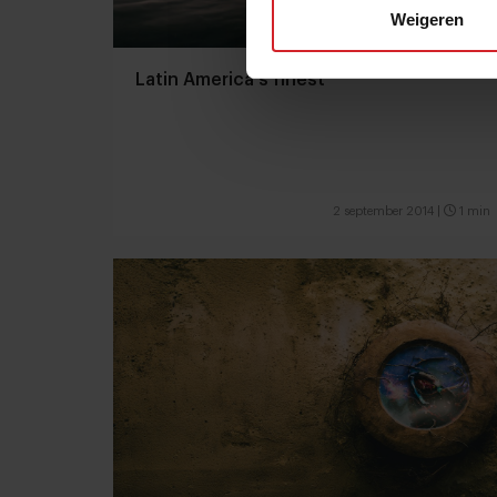
Weigeren
Latin America's finest
2 september 2014
|
1 min