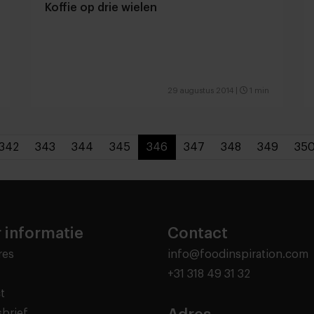
Koffie op drie wielen
29 augustus 2014
|
1 min
342
343
344
345
346
347
348
349
35
 informatie
Contact
res
info@foodinspiration.com
+31 318 49 31 32
t
brief