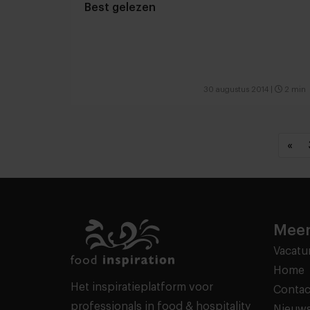
Best gelezen
30 augustus 2014
|
2 min
«
Meer
Vacatu
Home
Het inspiratieplatform voor
Contac
professionals in food & hospitality
Nieuws