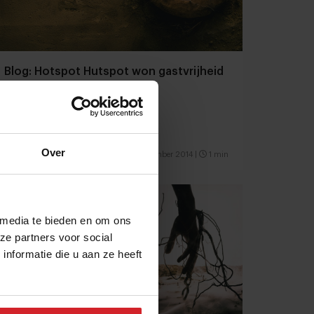
Blog: Hotspot Hutspot won gastvrijheid
Over
2 september 2014
|
1 min
 media te bieden en om ons
ze partners voor social
nformatie die u aan ze heeft