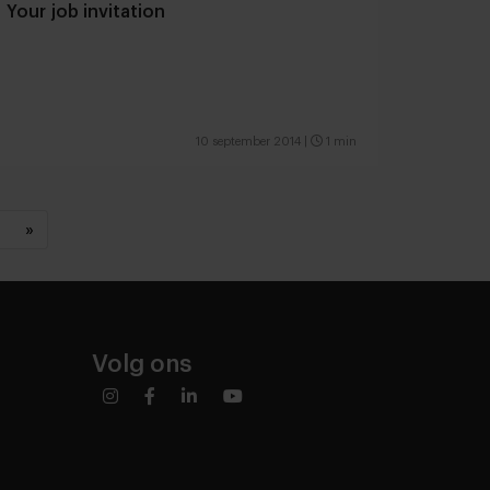
Your job invitation
10 september 2014
|
1 min
»
Volg ons