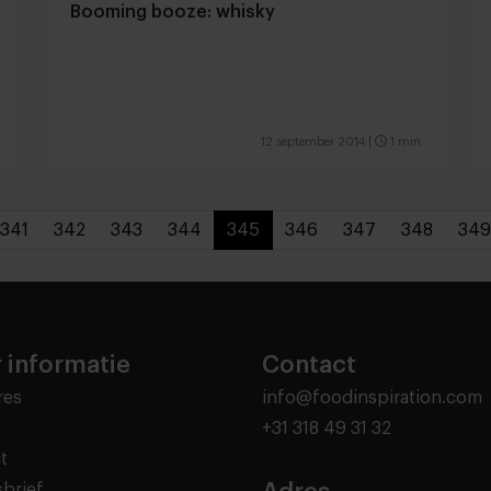
Booming booze: whisky
12 september 2014
|
1 min
341
342
343
344
345
346
347
348
349
 informatie
Contact
res
info@foodinspiration.com
+31 318 49 31 32
t
brief