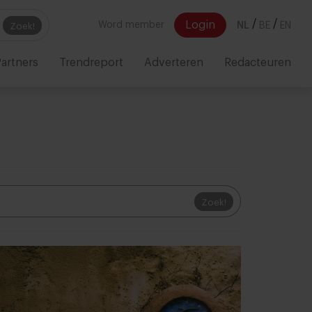
/
/
Login
Word member
NL
BE
EN
Zoek!
artners
Trendreport
Adverteren
Redacteuren
Zoek!