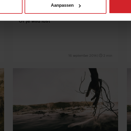
Aanpassen
Of je wild lust
16 september 2014
|
2 min