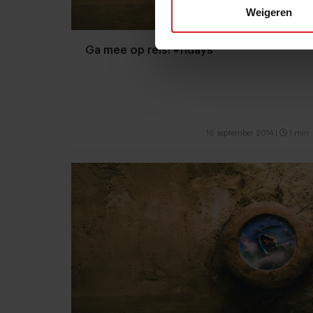
Weigeren
Ga mee op reis! #fidays
16 september 2014
|
1 min