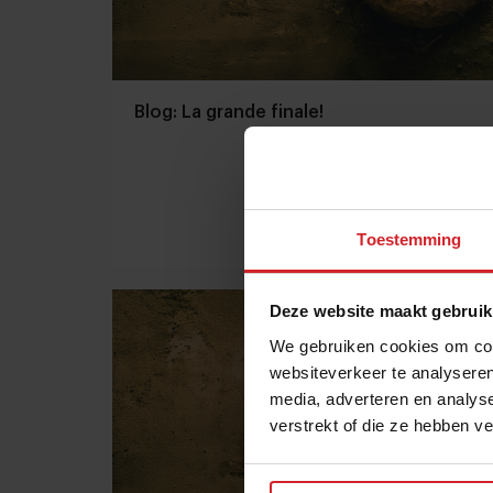
Blog: La grande finale!
Toestemming
17 september 2014
|
1 min
Deze website maakt gebruik
We gebruiken cookies om cont
websiteverkeer te analyseren
media, adverteren en analys
verstrekt of die ze hebben v