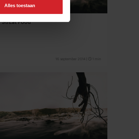
Alles toestaan
StrEat Food
16 september 2014
|
1 min