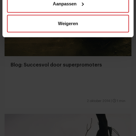
Aanpassen
Weigeren
Blog: Succesvol door superpromoters
2 oktober 2014
|
1 min