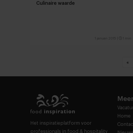
Culinaire waarde
1 januari 2015
|
1 min
«
Meer
Vacatu
Home
Het inspiratieplatform voor
Contac
professionals in food & hospitality
Nieuws