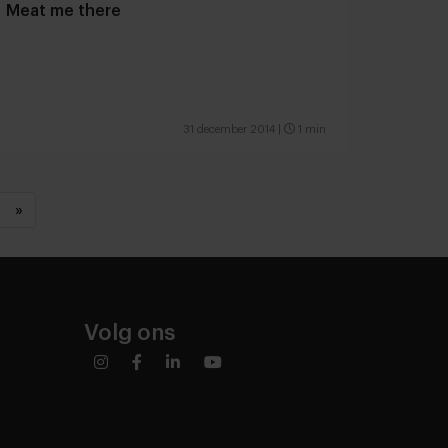
Meat me there
31 december 2014
|
1 min
»
Volg ons