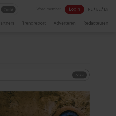
/
/
Login
Word member
NL
BE
EN
Zoek!
artners
Trendreport
Adverteren
Redacteuren
Zoek!