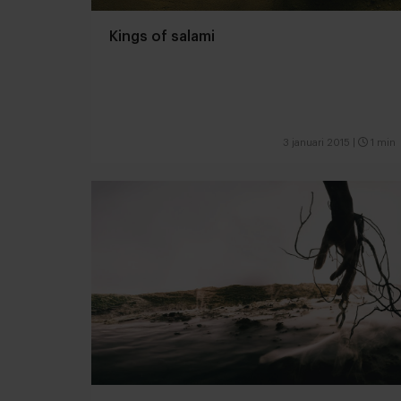
Kings of salami
3 januari 2015
|
1 min