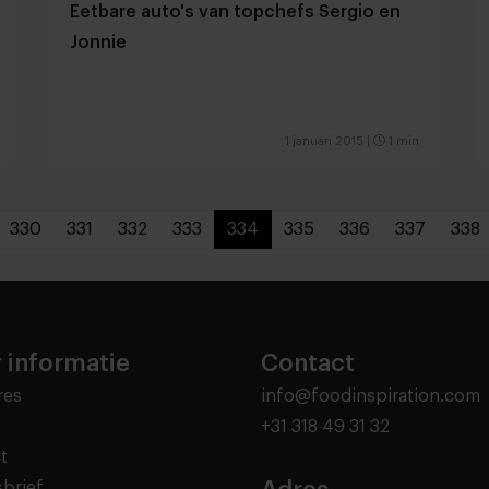
Eetbare auto's van topchefs Sergio en
Jonnie
1 januari 2015
|
1 min
330
331
332
333
334
335
336
337
338
 informatie
Contact
res
info@foodinspiration.com
+31 318 49 31 32
t
brief