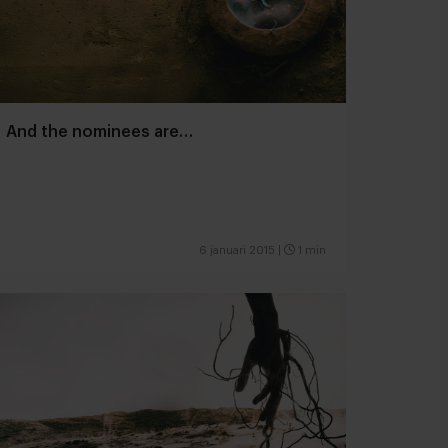
And the nominees are…
6 januari 2015
|
1 min