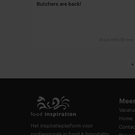
Butchers are back!
26 juli 2015
|
1 min
«
Meer
Vacatu
Home
Het inspiratieplatform voor
Contac
professionals in food & hospitality