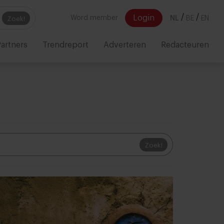
/
/
Login
Word member
NL
BE
EN
Zoek!
artners
Trendreport
Adverteren
Redacteuren
Zoek!