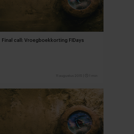
Final call: Vroegboekkorting FIDays
11 augustus 2015
|
1 min