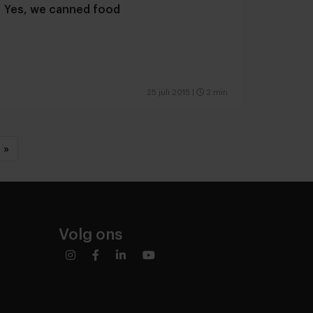
Yes, we canned food
25 juli 2015
|
2 min
»
Volg ons