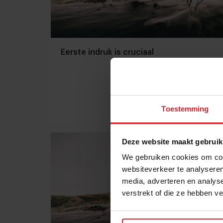
Eerste indruk is cruciaal
Toestemming
10 augustus 2015
|
2 min
Deze website maakt gebruik
We gebruiken cookies om cont
websiteverkeer te analyseren
media, adverteren en analys
verstrekt of die ze hebben v