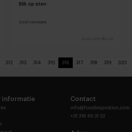
Blik op eten
Cool concepts
25 juli 2015
|
3:42
312
313
314
315
316
317
318
319
320
 informatie
Contact
res
info@foodinspiration.com
+31 318 49 31 32
t