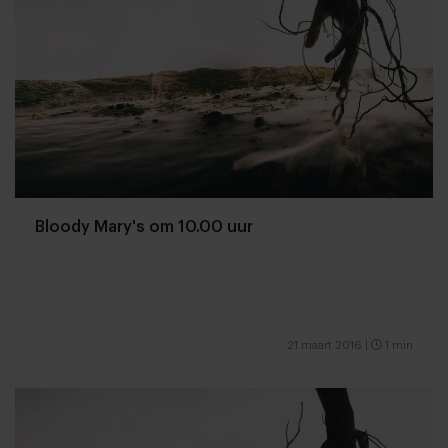
Bloody Mary's om 10.00 uur
21 maart 2016
|
1 min