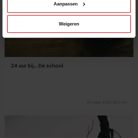
Aanpassen
Weigeren
24 uur bij... De school
22 maart 2016
|
2 min