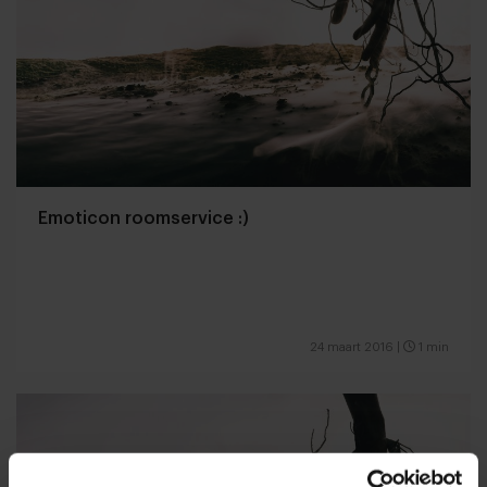
Emoticon roomservice :)
24 maart 2016
|
1 min