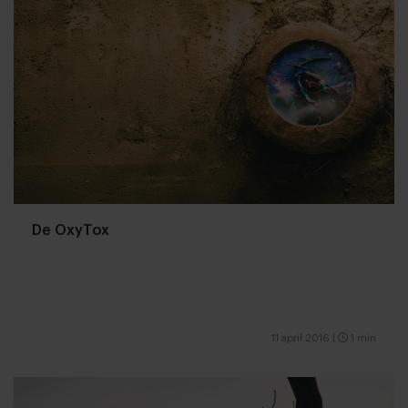
De OxyTox
11 april 2016
|
1 min