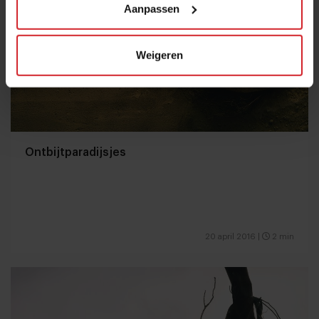
Aanpassen
Weigeren
Ontbijtparadijsjes
20 april 2016
|
2 min