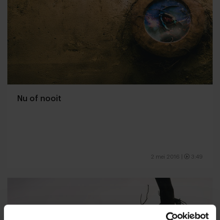
Nu of nooit
2 mei 2016
|
3:49