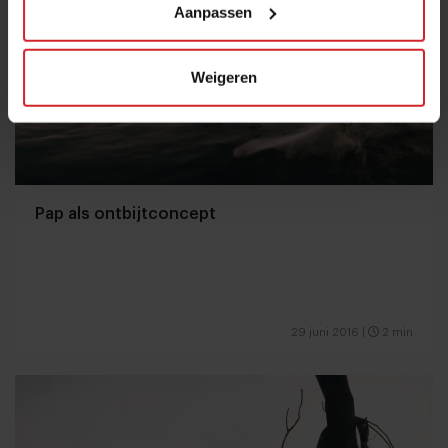
Aanpassen
Weigeren
Pap als ontbijtconcept
29 juni 2016
|
2 min