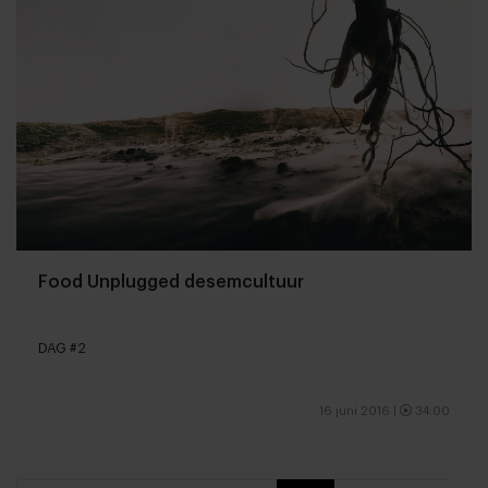
Food Unplugged desemcultuur
DAG #2
16 juni 2016
|
34:00