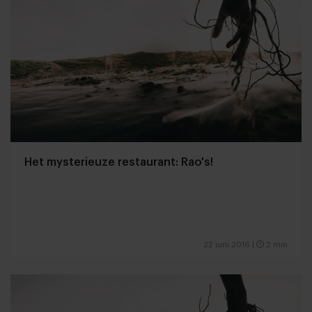
Het mysterieuze restaurant: Rao's!
22 juni 2016
|
2 min