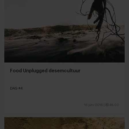
Food Unplugged desemcultuur
DAG #4
16 juni 2016
|
46:00