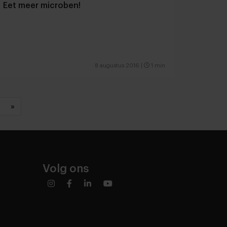
Eet meer microben!
8 augustus 2016
|
1 min
»
Volg ons