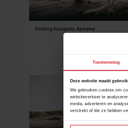
Pickling hotspots: Kintame
Toestemming
19 augustus 2016
|
1 min
Deze website maakt gebruik
We gebruiken cookies om cont
websiteverkeer te analyseren
media, adverteren en analys
verstrekt of die ze hebben v