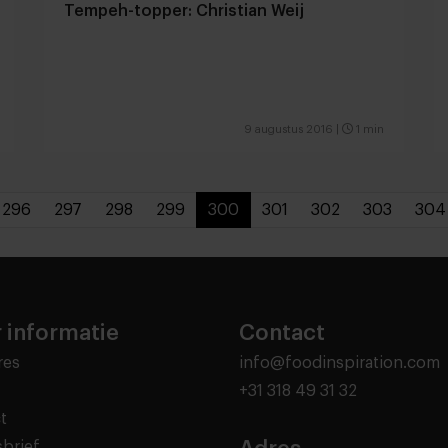
Tempeh-topper: Christian Weij
9 augustus 2016
|
1 min
296
297
298
299
300
301
302
303
304
 informatie
Contact
res
info@foodinspiration.com
+31 318 49 31 32
t
brief