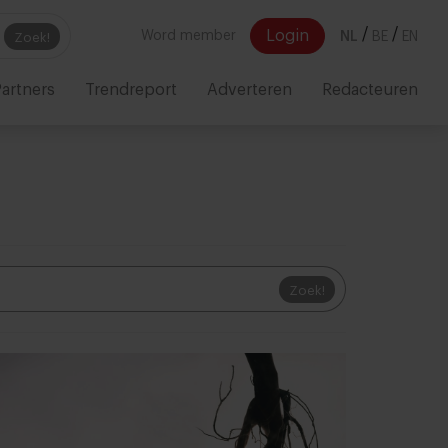
/
/
Login
Word member
NL
BE
EN
Zoek!
artners
Trendreport
Adverteren
Redacteuren
Zoek!