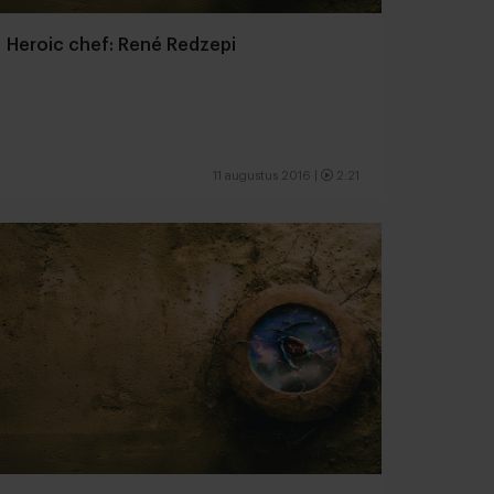
Heroic chef: René Redzepi
11 augustus 2016
|
2:21