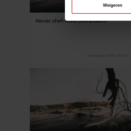
Weigeren
Heroic chef: Kobe Desramaults
16 augustus 2016
|
1 min