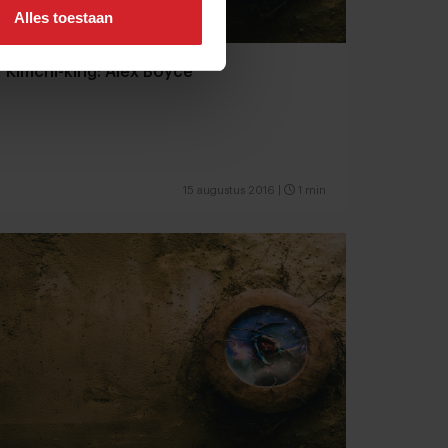
Alles toestaan
Kimchi-king: Alex Boyce
15 augustus 2016
|
1 min