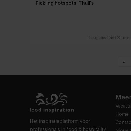
Pickling hotspots: Thull's
10 augustus 2016
|
1 min
«
Meer
Vacatu
Home
Het inspiratieplatform voor
Contac
professionals in food & hospitality
Nieuws