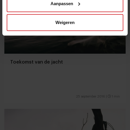
Aanpassen
Weigeren
Toekomst van de jacht
25 september 2016
|
1 min