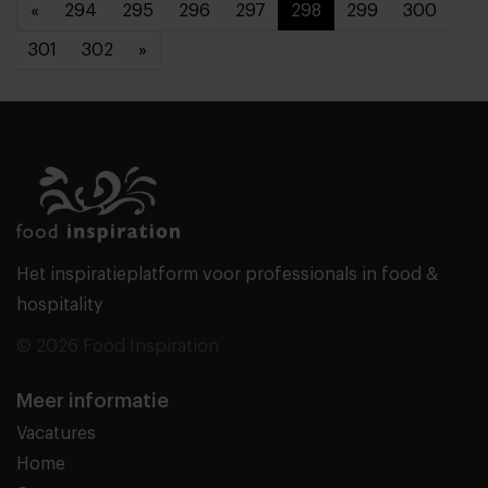
«
294
295
296
297
298
299
300
301
302
»
Het inspiratieplatform voor professionals in food &
hospitality
© 2026 Food Inspiration
Meer informatie
Vacatures
Home