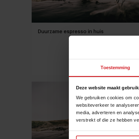
Duurzame espresso in huis
Toestemming
2 mei 2017
|
1 min
Deze website maakt gebruik
We gebruiken cookies om cont
websiteverkeer te analyseren
media, adverteren en analys
verstrekt of die ze hebben v