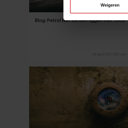
Weigeren
Blog: Petrol laat kansen liggen met food
25 april 2017
|
1 min