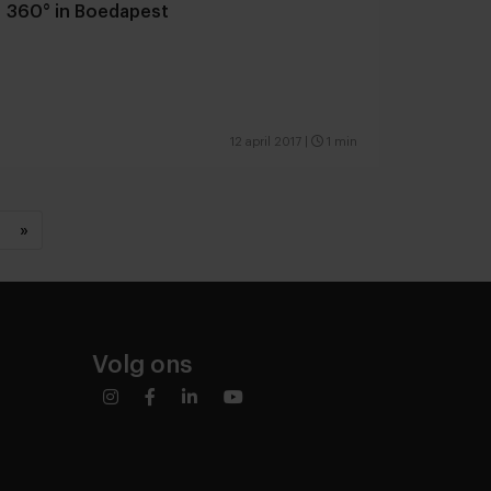
360° in Boedapest
12 april 2017
|
1 min
»
Volg ons