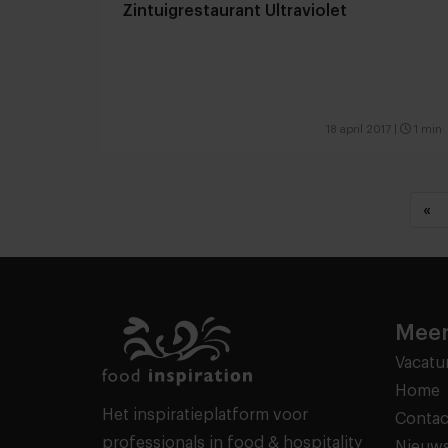
Zintuigrestaurant Ultraviolet
18 april 2017
|
1 min
«
Meer
Vacatu
Home
Het inspiratieplatform voor
Contac
professionals in food & hospitality
Nieuws