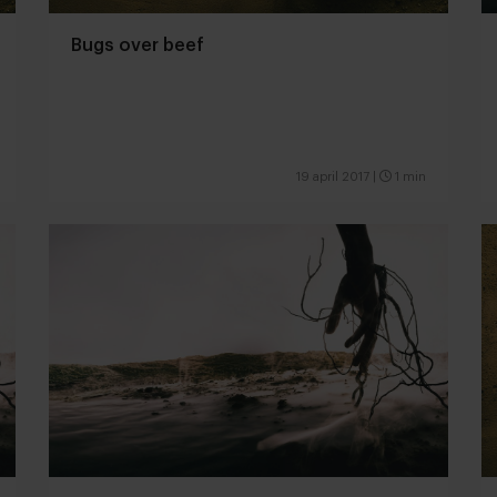
Bugs over beef
19 april 2017
|
1 min