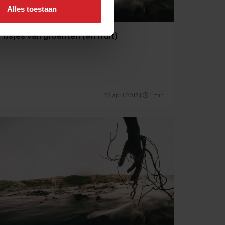
Alles toestaan
IJsjes van groenten (en fruit)
22 april 2017
|
1 min