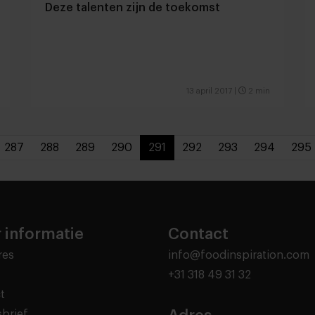
Deze talenten zijn de toekomst
13 april 2017
|
2 min
287
288
289
290
291
292
293
294
295
 informatie
Contact
res
info@foodinspiration.com
+31 318 49 31 32
t
brief