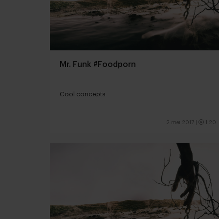
Mr. Funk #Foodporn
Cool concepts
2 mei 2017
|
1:20