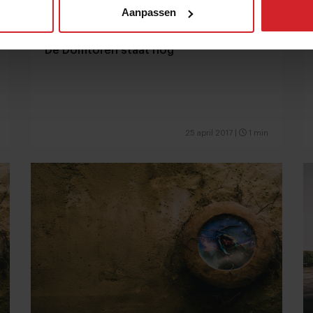
Aanpassen
De Domtoren staat nog
25 april 2017
|
1 min