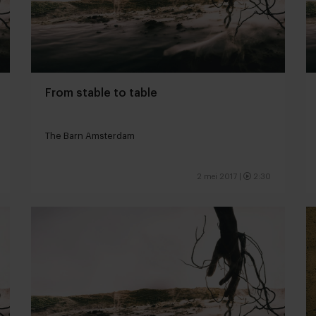
From stable to table
The Barn Amsterdam
2 mei 2017
|
2:30