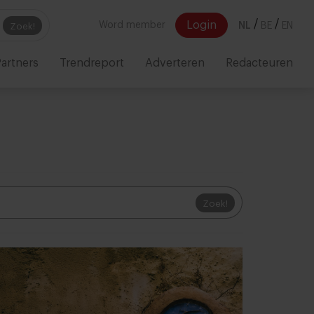
/
/
Login
Word member
NL
BE
EN
Zoek!
artners
Trendreport
Adverteren
Redacteuren
Zoek!