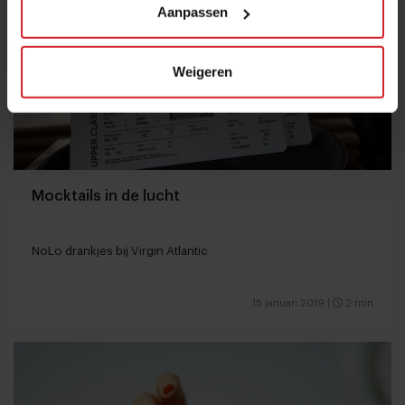
Aanpassen
Weigeren
Mocktails in de lucht
NoLo drankjes bij Virgin Atlantic
15 januari 2019
|
2 min