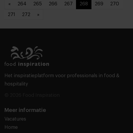
«
264
265
266
267
268
269
270
271
272
»
Het inspiratieplatform voor professionals in food &
hospitality
© 2026 Food Inspiration
Meer informatie
Vacatures
Home