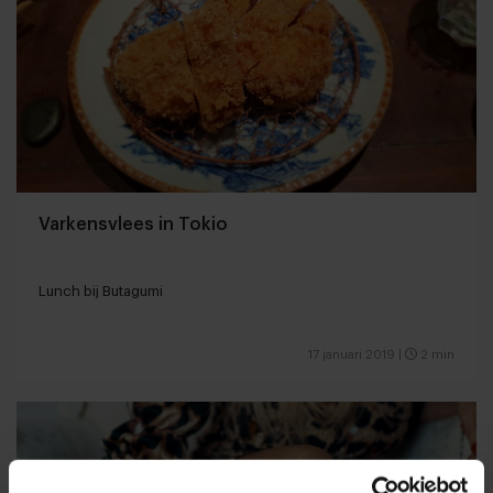
Varkensvlees in Tokio
Lunch bij Butagumi
17 januari 2019
|
2 min