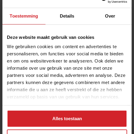
Toestemming
Details
Over
Deze website maakt gebruik van cookies
We gebruiken cookies om content en advertenties te
personaliseren, om functies voor social media te bieden
en om ons websiteverkeer te analyseren. Ook delen we
Foodpro's geven zich bloot
informatie over uw gebruik van onze site met onze
partners voor social media, adverteren en analyse. Deze
Tease me, tease me, tease me baby
partners kunnen deze gegevens combineren met andere
informatie die u aan ze heeft verstrekt of die ze hebben
verzameld op basis van uw gebruik van hun services.
16 januari 2019
|
24:00
Alles toestaan