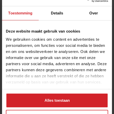
Toestemming
Details
Over
Deze website maakt gebruik van cookies
We gebruiken cookies om content en advertenties te
personaliseren, om functies voor social media te bieden
en om ons websiteverkeer te analyseren. Ook delen we
Thijs Meliefste
informatie over uw gebruik van onze site met onze
partners voor social media, adverteren en analyse. Deze
Inspirator tijdens Trendsummit
partners kunnen deze gegevens combineren met andere
informatie die u aan ze heeft verstrekt of die ze hebben
verzameld op basis van uw gebruik van hun services.
23 augustus 2019
|
1 min
Alles toestaan