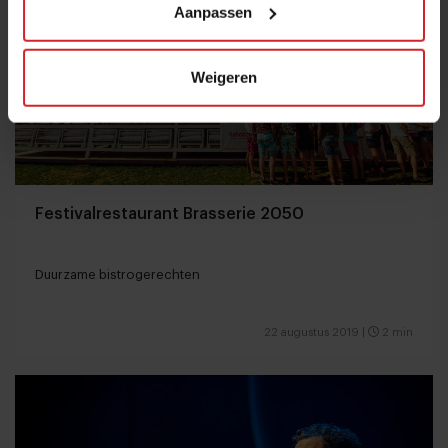
Aanpassen
Weigeren
Festivalrestaurant Brasserie 2050
Duurzame bistrogerechten
22 augustus 2019
|
2 min