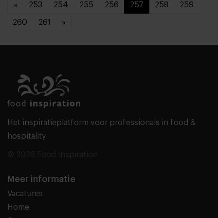
«
253
254
255
256
257
258
259
260
261
»
Het inspiratieplatform voor professionals in food &
hospitality
© 2026 Food Inspiration
Meer informatie
Vacatures
Home