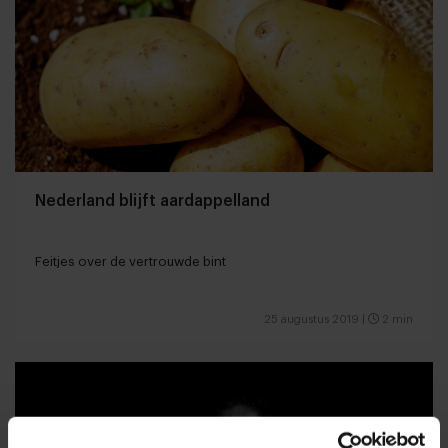
Nederland blijft aardappelland
Feitjes over de vertrouwde bint
25 augustus 2019
|
2 min