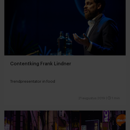
Contentking Frank Lindner
Trendpresentator in food
21 augustus 2019
|
1 min