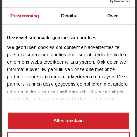
Toestemming
Details
Over
Deze website maakt gebruik van cookies
We gebruiken cookies om content en advertenties te
personaliseren, om functies voor social media te bieden
en om ons websiteverkeer te analyseren. Ook delen we
Werken aan een groene toekomst
informatie over uw gebruik van onze site met onze
partners voor social media, adverteren en analyse. Deze
3x duurzame start-ups
partners kunnen deze gegevens combineren met andere
informatie die u aan ze heeft verstrekt of die ze hebben
verzameld op basis van uw gebruik van hun services.
20 januari 2020
|
2 min
Alles toestaan