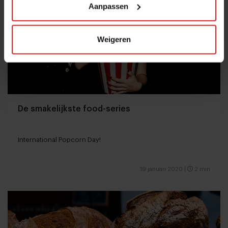
Aanpassen
Weigeren
De smakelijkste food-series
International Popcorn Day!
19 januari 2020
|
2 min