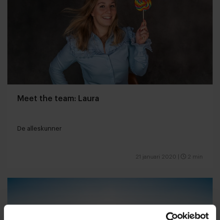
Meet the team: Laura
De alleskunner
21 januari 2020
|
2 min