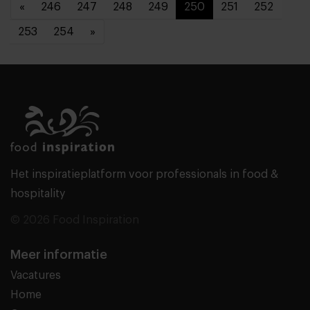
«
246
247
248
249
250
251
252
253
254
»
Het inspiratieplatform voor professionals in food &
hospitality
© 2026 Food Inspiration
Meer informatie
Vacatures
Home