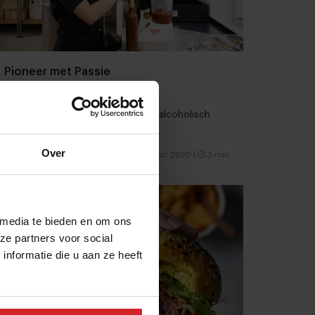
Pioneer met Passie
Anne innoveert op gebied van non-alcoholisch
Over
8 maart 2020
|
3 min
Sponsored Story
 media te bieden en om ons
ze partners voor social
nformatie die u aan ze heeft