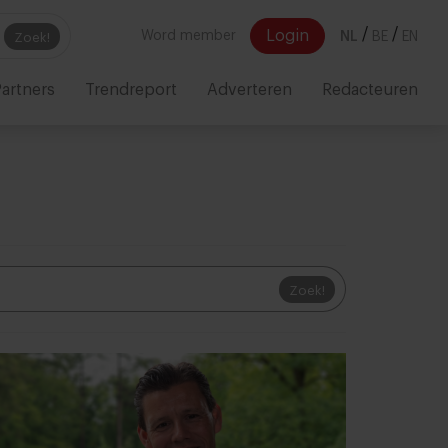
/
/
Login
Word member
NL
BE
EN
Zoek!
artners
Trendreport
Adverteren
Redacteuren
Zoek!