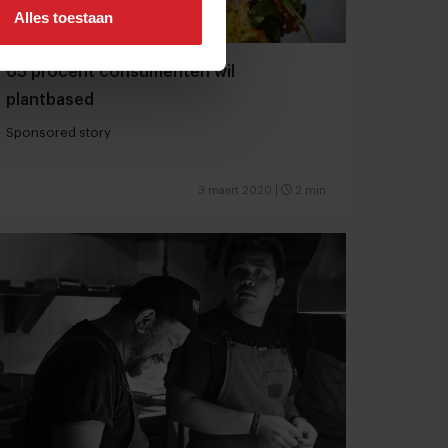
Alles toestaan
65 procent consumenten wil
plantbased
Sponsored story
3 maart 2020
|
2 min