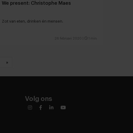
We present: Christophe Maes
Zot van eten, drinken én mensen.
26 februari 2020
|
1 min
»
Volg ons