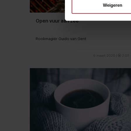
Weigeren
Open vuur aan zee
Rookmagiër Guido van Gent
6 maart 2020
|
2:05