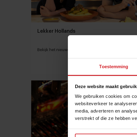
Lekker Hollands
Bekijk het nieuwe magazine!
Toestemming
10 maart 2020
|
1 min
Deze website maakt gebruik
We gebruiken cookies om cont
websiteverkeer te analyseren
media, adverteren en analys
verstrekt of die ze hebben v