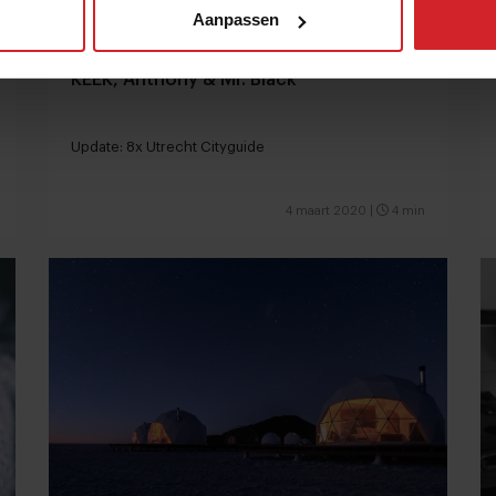
Aanpassen
KEEK, Anthony & Mr. Black
Update: 8x Utrecht Cityguide
4 maart 2020
|
4 min