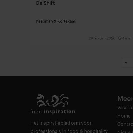
De Shift
Kaagman & Kortekaas
28 februari 2020
|
4 min
«
Meer
Vacatu
Home
Het inspiratieplatform voor
Contac
professionals in food & hospitality
Nieuws