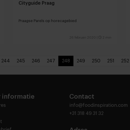
Cityguide Praag
Praagse Parels op horecagebied
26 februari 2020
|
2 min
244
245
246
247
248
249
250
251
252
 informatie
Contact
res
info@foodinspiration.com
+31 318 49 31 32
t
brief