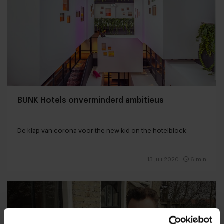
BUNK Hotels onverminderd ambitieus
De klap van corona voor the new kid on the hotelblock
13 juli 2020
|
6 min