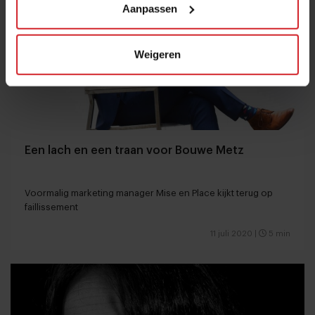
Aanpassen
Weigeren
Een lach en een traan voor Bouwe Metz
Voormalig marketing manager Mise en Place kijkt terug op
faillissement
11 juli 2020
|
5 min