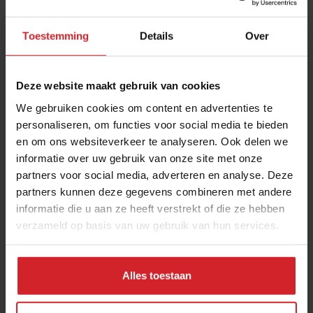
Toestemming
Details
Over
Deze website maakt gebruik van cookies
We gebruiken cookies om content en advertenties te
personaliseren, om functies voor social media te bieden
en om ons websiteverkeer te analyseren. Ook delen we
Na het eb, volgt de vloed
informatie over uw gebruik van onze site met onze
partners voor social media, adverteren en analyse. Deze
Restaurant ’t Golfje op Terschelling ontwikkelde nieuwe
partners kunnen deze gegevens combineren met andere
kracht tijdens corona
informatie die u aan ze heeft verstrekt of die ze hebben
verzameld op basis van uw gebruik van hun services.
12 juli 2020
|
4 min
Alles toestaan