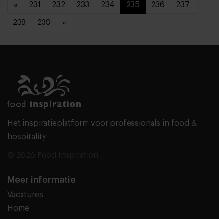
«
231
232
233
234
235
236
237
238
239
»
Het inspiratieplatform voor professionals in food &
hospitality
© 2026 Food Inspiration
Meer informatie
Vacatures
Home