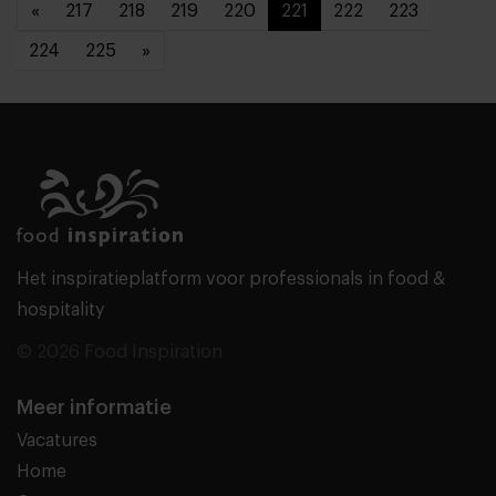
«
217
218
219
220
221
222
223
224
225
»
Het inspiratieplatform voor professionals in food &
hospitality
© 2026 Food Inspiration
Meer informatie
Vacatures
Home