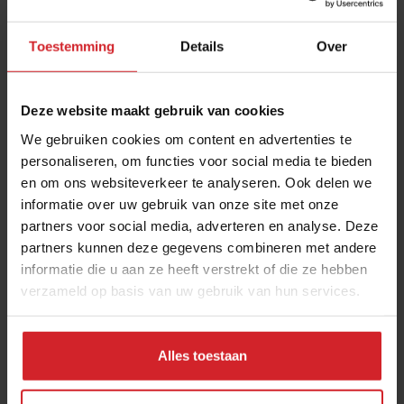
Toestemming
Details
Over
Deze website maakt gebruik van cookies
We gebruiken cookies om content en advertenties te
personaliseren, om functies voor social media te bieden
en om ons websiteverkeer te analyseren. Ook delen we
Hoe kijken topchefs naar de verlenging van de
informatie over uw gebruik van onze site met onze
lockdown?
partners voor social media, adverteren en analyse. Deze
Onzekerheid vreet aan patrons cuisiniers, maar ze blijven
partners kunnen deze gegevens combineren met andere
bezig
informatie die u aan ze heeft verstrekt of die ze hebben
verzameld op basis van uw gebruik van hun services.
14 januari 2021
|
3 min
Alles toestaan