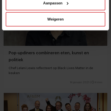
Aanpassen
Weigeren
Pop-updiners combineren eten, kunst en
politiek
Chef Lelani Lewis reflecteert op Black Lives Matter in de
keuken
14 januari 2021
|
4 min