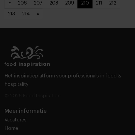
«
206
207
208
209
210
211
212
213
214
»
Het inspiratieplatform voor professionals in food &
hospitality
© 2026 Food Inspiration
Meer informatie
Vacatures
Home