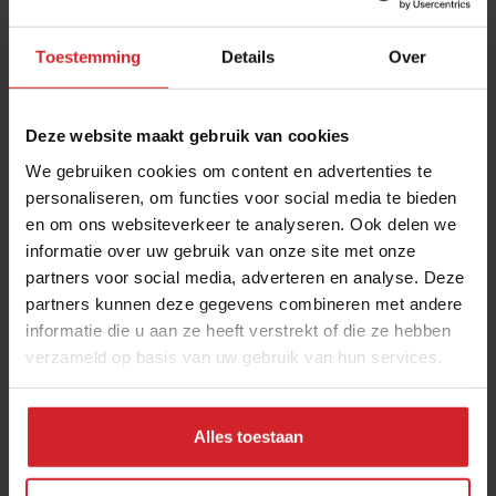
Toestemming
Details
Over
Deze website maakt gebruik van cookies
We gebruiken cookies om content en advertenties te
personaliseren, om functies voor social media te bieden
en om ons websiteverkeer te analyseren. Ook delen we
De FEBO-formule: over succes en zakelijkheid
informatie over uw gebruik van onze site met onze
partners voor social media, adverteren en analyse. Deze
De serious business van een cultonderneming
partners kunnen deze gegevens combineren met andere
informatie die u aan ze heeft verstrekt of die ze hebben
verzameld op basis van uw gebruik van hun services.
3 april 2021
|
8 min
Alles toestaan