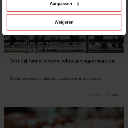
Aanpassen
Weigeren
Vertical farms leveren volop aan supermarkten
Groentekweek dichtbij het afzetgebied in de steden
2 april 2021
|
1 min