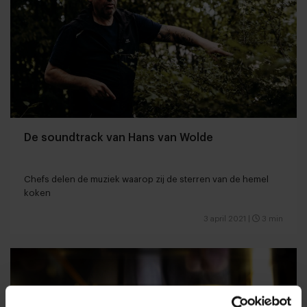
De soundtrack van Hans van Wolde
Chefs delen de muziek waarop zij de sterren van de hemel
koken
3 april 2021
|
3 min