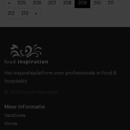
«
205
206
207
208
209
210
211
212
213
»
Het inspiratieplatform voor professionals in food &
hospitality
© 2026 Food Inspiration
Meer informatie
Vacatures
Home