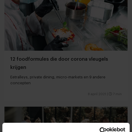
12 foodformules die door corona vleugels
krijgen
Eetralleys, private dining, micro-markets en 9 andere
concepten
8 april 2021
|
7 min