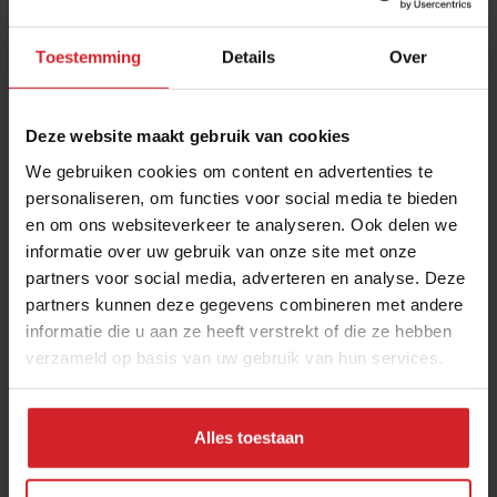
Toestemming
Details
Over
Deze website maakt gebruik van cookies
We gebruiken cookies om content en advertenties te
personaliseren, om functies voor social media te bieden
en om ons websiteverkeer te analyseren. Ook delen we
Hoe zorg je ervoor dat gasten van je gaan
informatie over uw gebruik van onze site met onze
houden?
partners voor social media, adverteren en analyse. Deze
Neurowetenschapper Victor Lamme over het brein van de
partners kunnen deze gegevens combineren met andere
consument
informatie die u aan ze heeft verstrekt of die ze hebben
verzameld op basis van uw gebruik van hun services.
8 april 2021
|
3 min
Alles toestaan