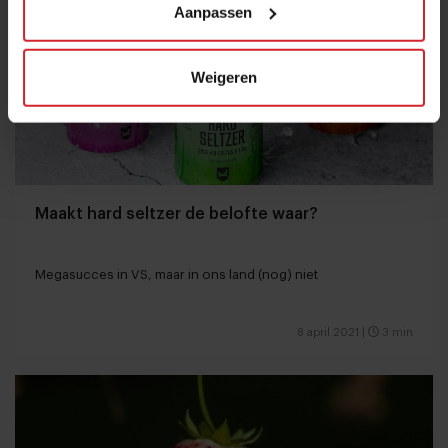
Aanpassen
Weigeren
Maakt hard seltzer de belofte waar?
Megasucces in VS, maar in ons land (nog) niet
8 april 2021
|
3 min