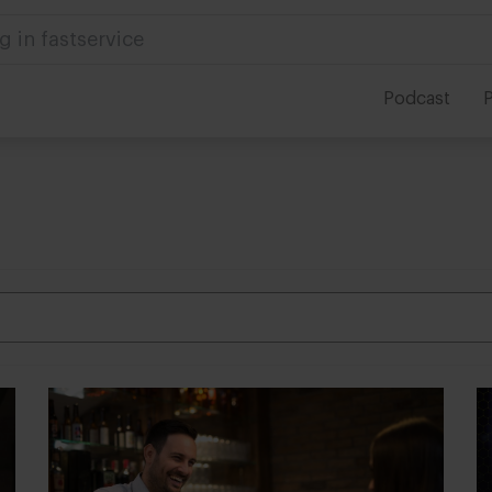
 in foodservice
Podcast
P