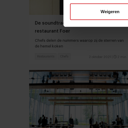
Weigeren
De soundtrack van Steven Broere van
restaurant Foer
Chefs delen de nummers waarop zij de sterren van
de hemel koken
Restaurants
Chefs
2 oktober 2021
|
2 min