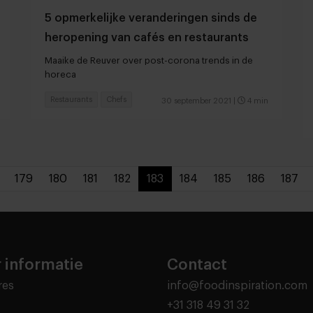
5 opmerkelijke veranderingen sinds de
heropening van cafés en restaurants
Maaike de Reuver over post-corona trends in de
horeca
Restaurants
Chefs
30 september 2021
|
4 min
179
180
181
182
183
184
185
186
187
 informatie
Contact
res
info@foodinspiration.com
+31 318 49 31 32