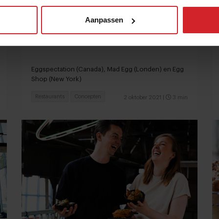
Aanpassen
Watch CNCPTS | Eieren als specialiteit
Eggspectation (Canada), Mad Egg (Londen) en Egg
Shop (New York)
Restaurants
Concepten
2 oktober 2021
|
3 min