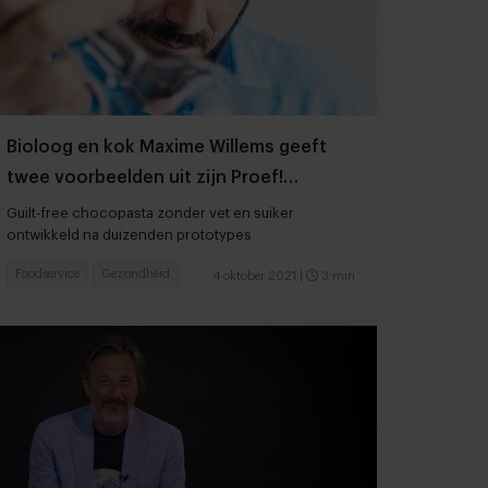
Bioloog en kok Maxime Willems geeft
twee voorbeelden uit zijn Proef!
incubatorruimte
Guilt-free chocopasta zonder vet en suiker
ontwikkeld na duizenden prototypes
Foodservice
Gezondheid
4 oktober 2021
|
3 min