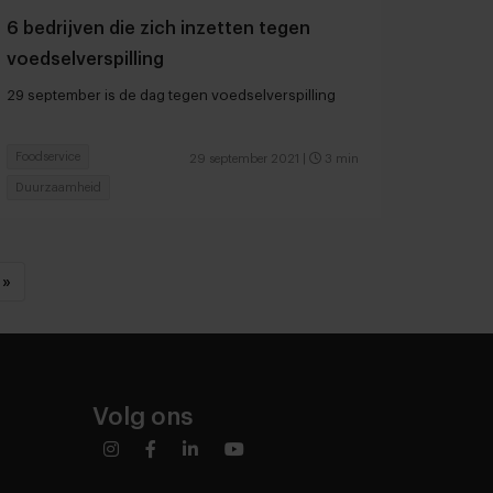
6 bedrijven die zich inzetten tegen
voedselverspilling
29 september is de dag tegen voedselverspilling
Foodservice
29 september 2021
|
3 min
Duurzaamheid
»
Volg ons