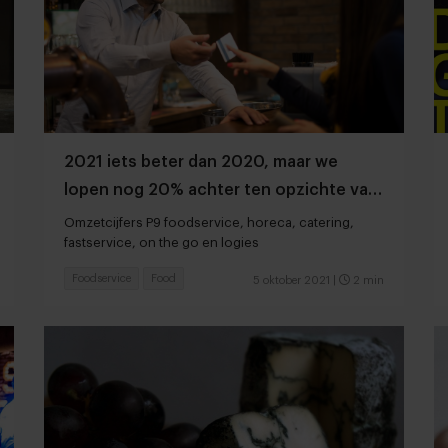
2021 iets beter dan 2020, maar we
lopen nog 20% achter ten opzichte van
2019
Omzetcijfers P9 foodservice, horeca, catering,
fastservice, on the go en logies
Foodservice
Food
5 oktober 2021
|
2 min