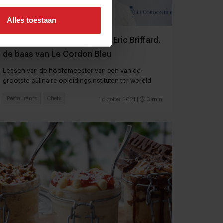
Alles toestaan
Chefs die het anders doen | Eric Briffard,
de baas van Le Cordon Bleu
Lessen van de hoofdmeester van een van de
grootste culinaire opleidingsinstituten ter wereld
Restaurants
Chefs
1 oktober 2021
|
3 min