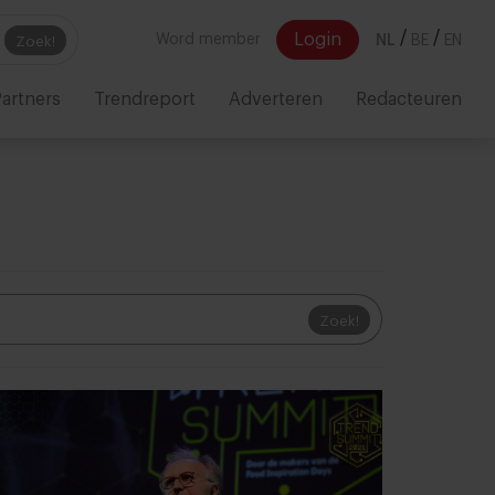
/
/
Login
Word member
NL
BE
EN
Zoek!
artners
Trendreport
Adverteren
Redacteuren
Zoek!