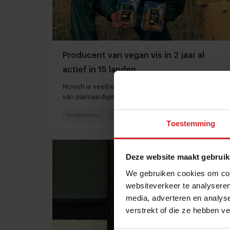
Producent van vegan vis in 2 jaar al
actief in 15 landen
Novish is veelbelovende scale-up op de groeimarkt
van plantaardige visvervangers
Producenten
Duurzaamheid
4 oktober 2021
|
4 min
Toestemming
Deze website maakt gebruik
We gebruiken cookies om cont
websiteverkeer te analyseren
media, adverteren en analys
verstrekt of die ze hebben v