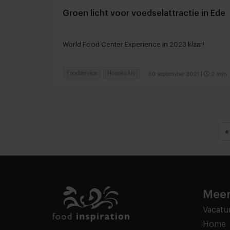
Groen licht voor voedselattractie in Ede
World Food Center Experience in 2023 klaar!
Foodservice
Hospitality
30 september 2021
|
2 min
«
Meer
Vacatu
Home