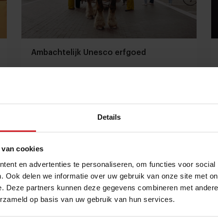
Ambachtelijk Unesco erfgoed
De natuurlijke schoonheid van het eeuwenoude vak
van paardenvisser
Producenten
Food
3 oktober 2021
|
10:17
Details
 van cookies
ent en advertenties te personaliseren, om functies voor social
. Ook delen we informatie over uw gebruik van onze site met on
e. Deze partners kunnen deze gegevens combineren met andere i
erzameld op basis van uw gebruik van hun services.