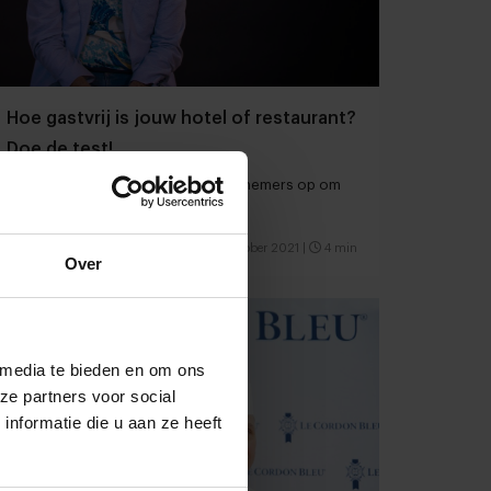
Hoe gastvrij is jouw hotel of restaurant?
Doe de test!
Trendwatcher Rik Vera roept ondernemers op om
de croissant-test te doen
Foodservice
Food
3 oktober 2021
|
4 min
Over
 media te bieden en om ons
ze partners voor social
nformatie die u aan ze heeft