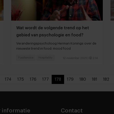
Wat wordt de volgende trend op het
gebied van psychologie en food?
Veranderingspsycholoog Herman Konings over de
nieuwste trend in food: mood food
Foodservice
Hospitality
12 november 2021
|
2:14
174
175
176
177
178
179
180
181
182
 informatie
Contact