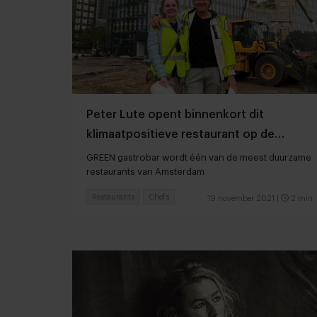
Peter Lute opent binnenkort dit
klimaatpositieve restaurant op de
Zuidas
GREEN gastrobar wordt één van de meest duurzame
restaurants van Amsterdam
Restaurants
Chefs
19 november 2021
|
2 min