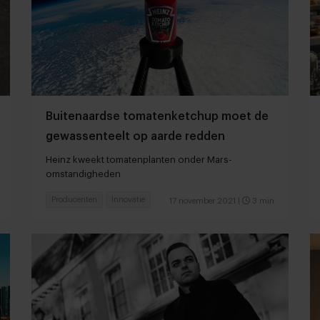
Buitenaardse tomatenketchup moet de
gewassenteelt op aarde redden
Heinz kweekt tomatenplanten onder Mars-
omstandigheden
Producenten
Innovatie
17 november 2021
|
3 min