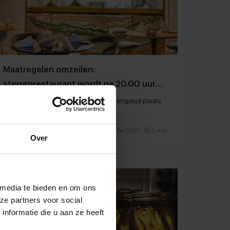
Maatregelen omzeilen:
sterrenrestaurant wordt na 20.00 uur
een theater
Jonathan Zandbergen* maakt na sluitingstijd plaats
voor singer-songwriters
Gastronomie
Chefs
16 november 2021
|
2 min
Over
 media te bieden en om ons
ze partners voor social
nformatie die u aan ze heeft