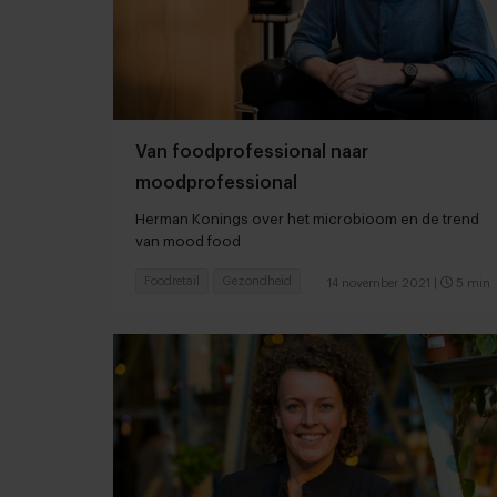
Van foodprofessional naar
moodprofessional
Herman Konings over het microbioom en de trend
van mood food
Foodretail
Gezondheid
14 november 2021
|
5 min