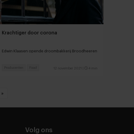
Krachtiger door corona
Edwin Klaasen opende droombakkerij Broodheeren
Producenten
Food
12 november 2021
|
4 min
»
Volg ons