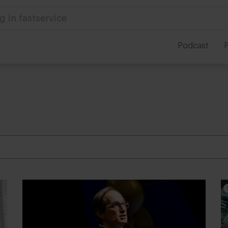
 in foodservice
Podcast
P