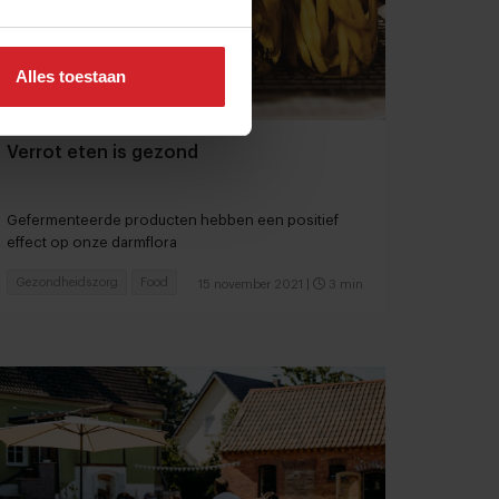
Alles toestaan
Verrot eten is gezond
Gefermenteerde producten hebben een positief
effect op onze darmflora
Gezondheidszorg
Food
15 november 2021
|
3 min