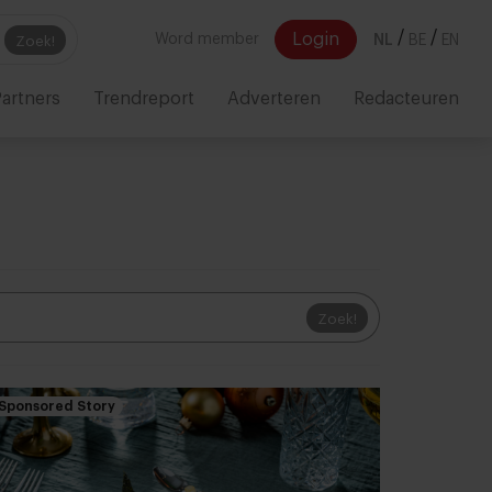
/
/
Login
Word member
NL
BE
EN
Zoek!
artners
Trendreport
Adverteren
Redacteuren
Zoek!
Sponsored Story