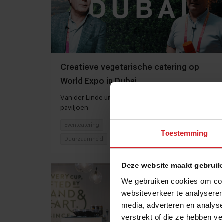
Creatieve vegetarische catering op
World Expo in Dubai
Van der Linde uit Rotterdam catert Nederlands
paviljoen
Eventcatering
17 november 2021
|
5:59
Toestemming
Duurzaamheid
Deze website maakt gebruik
We gebruiken cookies om cont
websiteverkeer te analyseren
media, adverteren en analys
verstrekt of die ze hebben v