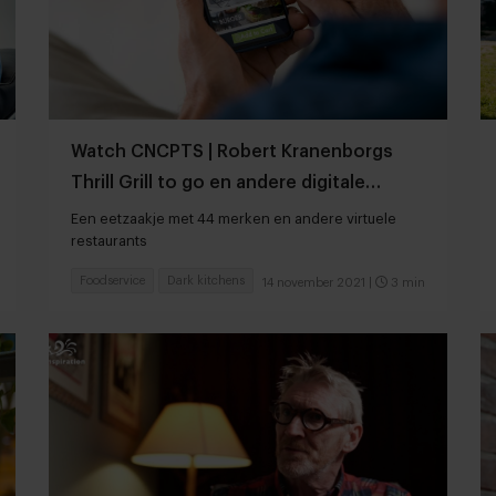
Watch CNCPTS | Robert Kranenborgs
Thrill Grill to go en andere digitale
bezorgmerken
Een eetzaakje met 44 merken en andere virtuele
restaurants
Foodservice
Dark kitchens
14 november 2021
|
3 min