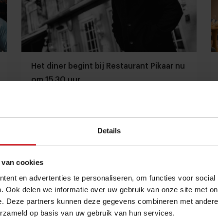
Het diner begint bij Restaurant Pikaar nu
om 15.30 uur
Hoe gaat de veelbelovende jonge chef Cas Pikaar
om met de nieuwe coronamaatregelen?
Restaurants
Chefs
16 november 2021
|
2 min
Details
 van cookies
ent en advertenties te personaliseren, om functies voor social
. Ook delen we informatie over uw gebruik van onze site met on
e. Deze partners kunnen deze gegevens combineren met andere i
erzameld op basis van uw gebruik van hun services.