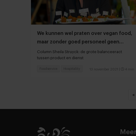
We kunnen wel praten over vegan food,
maar zonder goed personeel geen
goede horeca
Column Sheila Struyck: de grote balanceeract
tussen product en dienst
Foodservice
Hospitality
13 november 2021
|
4 min
«
Meer