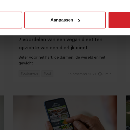
Aanpassen
7 voordelen van een vegan dieet ten
opzichte van een dierlijk dieet
Beter voor het hart, de darmen, de wereld en het
gewicht
Foodservice
Food
15 november 2021
|
3 min