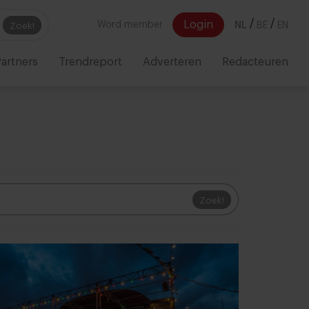
/
/
Login
Word member
NL
BE
EN
Zoek!
artners
Trendreport
Adverteren
Redacteuren
Zoek!