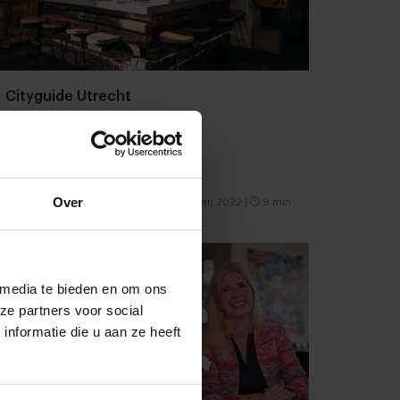
Cityguide Utrecht
25 cool concepts uit de Domstad
Over
Restaurants
Citytrip
27 januari 2022
|
9 min
 media te bieden en om ons
ze partners voor social
nformatie die u aan ze heeft