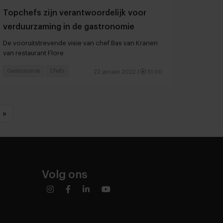
Topchefs zijn verantwoordelijk voor
verduurzaming in de gastronomie
De vooruitstrevende visie van chef Bas van Kranen
van restaurant Flore
Gastronomie
Chefs
22 januari 2022
|
51:00
»
Volg ons