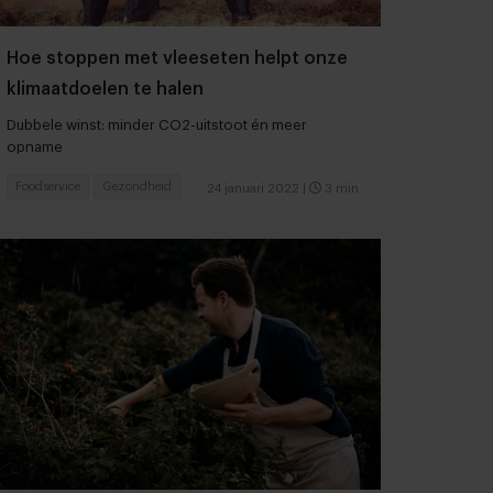
Hoe stoppen met vleeseten helpt onze
klimaatdoelen te halen
Dubbele winst: minder CO2-uitstoot én meer
opname
Foodservice
Gezondheid
24 januari 2022
|
3 min