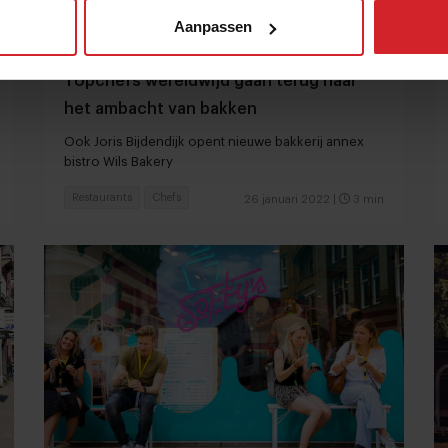
Aanpassen
Topchefs wereldwijd gaan terug naar
het ambacht van bakken
Ook Joris Bijdendijk opent nieuwe bakkerij annex
bistro Wils Bakery
Restaurants
Chefs
26 januari 2022
|
3 min