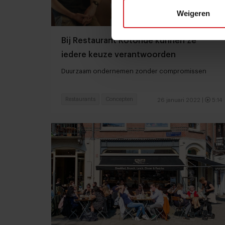
Weigeren
Bij Restaurant Rotonde kunnen ze
iedere keuze verantwoorden
Duurzaam ondernemen zonder compromissen
Restaurants
Concepten
26 januari 2022
|
5:14