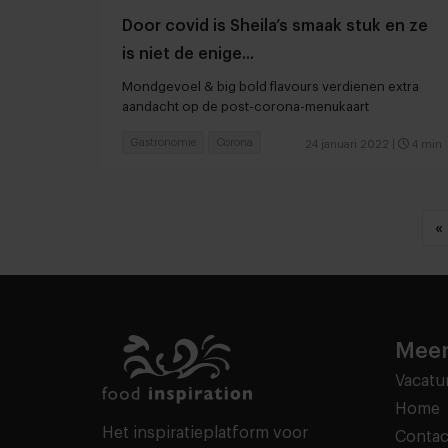
Door covid is Sheila’s smaak stuk en ze
is niet de enige...
Mondgevoel & big bold flavours verdienen extra
aandacht op de post-corona-menukaart
Gastronomie
Corona
24 januari 2022
|
4 min
«
Meer
Vacatu
Home
Het inspiratieplatform voor
Contac