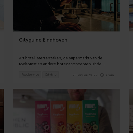
Cityguide Eindhoven
Art hotel, sterrenzaken, de supermarkt van de
toekomst en andere horecaconcepten uit de
lichtstad
Foodservice
Citytrip
28 januari 2022
|
6 min