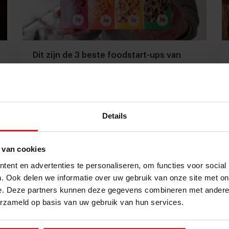
Dit zijn de 3 beste foodstart-ups van
2021
On trend foodinnovaties: circulaire economie,
no/low alcohol en de butler-economie
Details
Foodservice
Innovatie
27 januari 2022
|
4 min
 van cookies
ent en advertenties te personaliseren, om functies voor social
. Ook delen we informatie over uw gebruik van onze site met on
e. Deze partners kunnen deze gegevens combineren met andere i
erzameld op basis van uw gebruik van hun services.