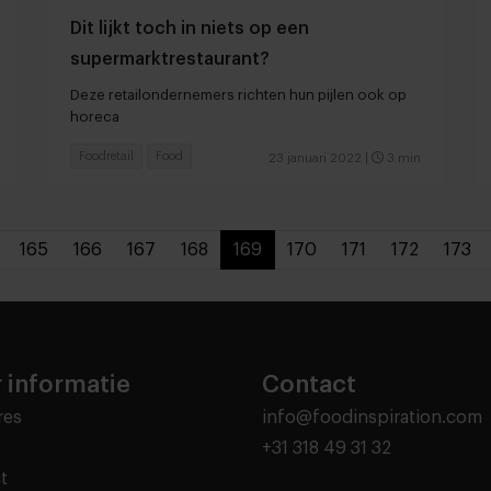
Dit lijkt toch in niets op een
supermarktrestaurant?
Deze retailondernemers richten hun pijlen ook op
horeca
Foodretail
Food
23 januari 2022
|
3 min
165
166
167
168
169
170
171
172
173
 informatie
Contact
res
info@foodinspiration.com
+31 318 49 31 32
t