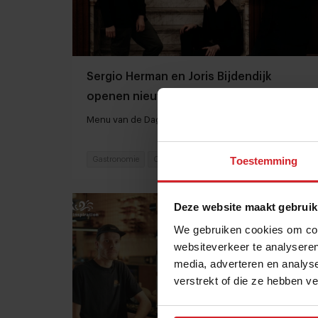
Sergio Herman en Joris Bijdendijk
openen nieuwe restaurants
Menu van de Dag | Kort culinair nieuws
Toestemming
Gastronomie
Chefs
27 januari 2022
|
4 min
Deze website maakt gebruik
We gebruiken cookies om cont
websiteverkeer te analyseren
media, adverteren en analys
verstrekt of die ze hebben v