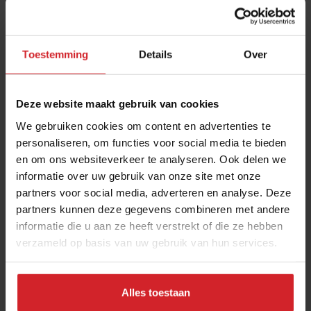
Toestemming
Details
Over
Deze website maakt gebruik van cookies
We gebruiken cookies om content en advertenties te
personaliseren, om functies voor social media te bieden
en om ons websiteverkeer te analyseren. Ook delen we
Op trendtour in Parijs: deze 5 dingen vielen op
informatie over uw gebruik van onze site met onze
partners voor social media, adverteren en analyse. Deze
Observaties van onze hoofdredacteur na het bezoeken van
partners kunnen deze gegevens combineren met andere
70 horecaconcepten in 3 dagen
informatie die u aan ze heeft verstrekt of die ze hebben
verzameld op basis van uw gebruik van hun services.
Foodservice
Citytrip
14 maart 2022
|
4 min
Alles toestaan