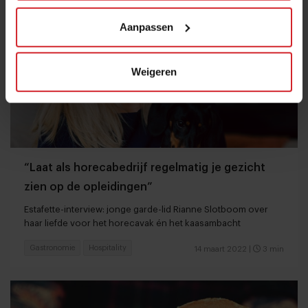
Aanpassen
Weigeren
“Laat als horecabedrijf regelmatig je gezicht
zien op de opleidingen”
Estafette-interview: jonge garde-lid Rianne Slotboom over
haar liefde voor het horecavak én het kaasambacht
Gastronomie
Hospitality
14 maart 2022
|
3 min