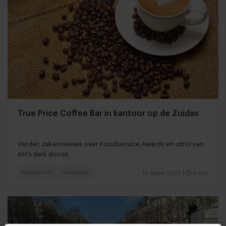
True Price Coffee Bar in kantoor op de Zuidas
Verder: zakennieuws over Foodservice Awards en uitrol van
AH's dark stores
Foodservice
Concepten
15 maart 2022
|
3 min