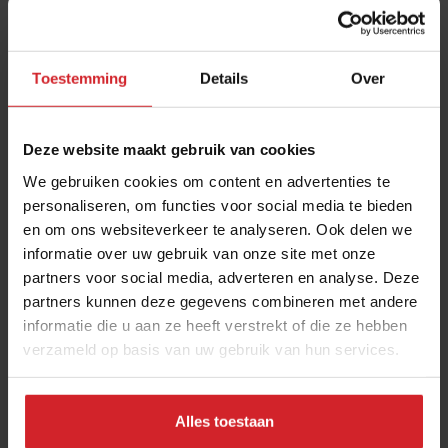
Toestemming
Details
Over
Deze website maakt gebruik van cookies
We gebruiken cookies om content en advertenties te
personaliseren, om functies voor social media te bieden
en om ons websiteverkeer te analyseren. Ook delen we
Soenil Bahadoer: "Diversiteit is helemaal in, en
informatie over uw gebruik van onze site met onze
ik doe er mijn voordeel mee"
partners voor social media, adverteren en analyse. Deze
Van afwijzing na afwijzing tot populaire tweesterrenchef van
partners kunnen deze gegevens combineren met andere
De Lindehof
informatie die u aan ze heeft verstrekt of die ze hebben
verzameld op basis van uw gebruik van hun services.
Gastronomie
Chefs
5 april 2022
|
3 min
Alles toestaan