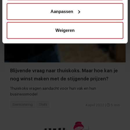
Aanpassen
Weigeren
Blijvende vraag naar thuiskoks. Maar hoe kan je
nog winst maken met de stijgende prijzen?
Thuiskoks vragen aandacht voor hun vak en hun
businessmodel
Eventcatering
Chefs
4 april 2022
|
5 min