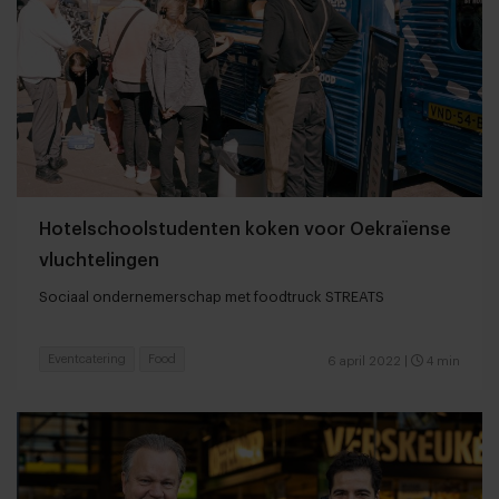
Hotelschoolstudenten koken voor Oekraïense
vluchtelingen
Sociaal ondernemerschap met foodtruck STREATS
Eventcatering
Food
6 april 2022
|
4 min