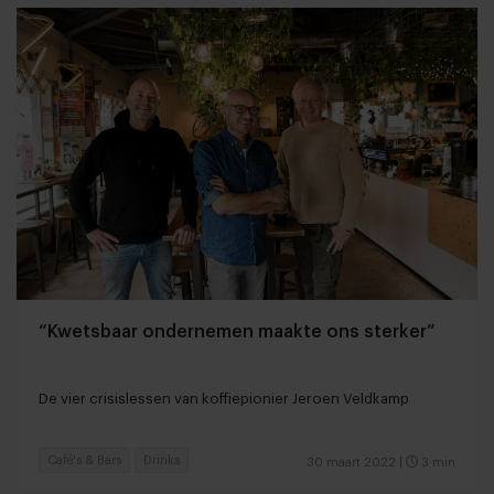
“Kwetsbaar ondernemen maakte ons sterker”
De vier crisislessen van koffiepionier Jeroen Veldkamp
Café's & Bars
Drinks
30 maart 2022
|
3 min