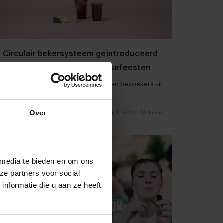
Circulair bekersysteem geïntroduceerd
tijdens Nijmeegse Vierdaagsefeesten
Tijdens de Vierdaagsefeesten drinken bezoekers uit
recyclebare softcups van rPET
Over
Eventcatering
Duurzaamheid
1 juli 2022
|
4 min
 media te bieden en om ons
ze partners voor social
nformatie die u aan ze heeft