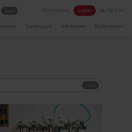
/
/
Login
Word member
NL
BE
EN
Zoek!
artners
Trendreport
Adverteren
Redacteuren
Zoek!