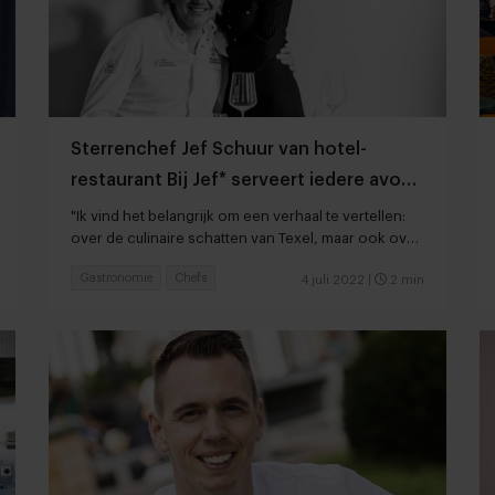
Sterrenchef Jef Schuur van hotel-
restaurant Bij Jef* serveert iedere avond
een theatervoorstelling
"Ik vind het belangrijk om een verhaal te vertellen:
over de culinaire schatten van Texel, maar ook over
mijn eigen herinneringen"
Gastronomie
Chefs
4 juli 2022
|
2 min