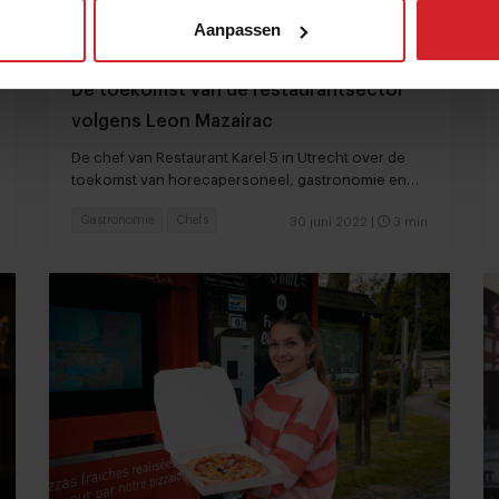
Aanpassen
De toekomst van de restaurantsector
volgens Leon Mazairac
De chef van Restaurant Karel 5 in Utrecht over de
toekomst van horecapersoneel, gastronomie en
dierlijke ingrediënten
Gastronomie
Chefs
30 juni 2022
|
3 min