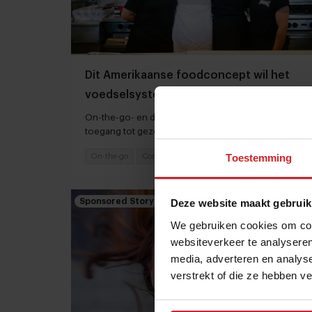
Dit Amerikaanse foodconcept wil het
voedselsysteem transformeren
On-the-go- en delivery-keten Everytable creëert
toegang tot gezonde voeding voor iedereen,
overal
Toestemming
On-the-go
Concepten
2 juli 2022
|
1 min
Sponsored Story
Deze website maakt gebruik
We gebruiken cookies om cont
websiteverkeer te analyseren
media, adverteren en analys
verstrekt of die ze hebben v