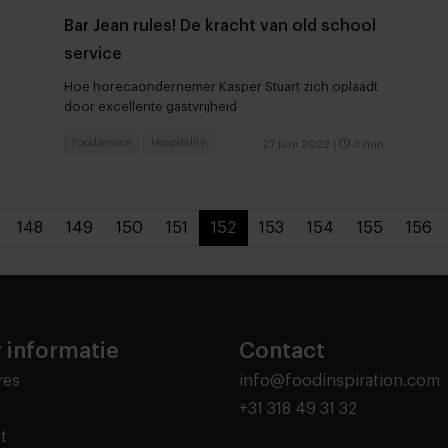
Bar Jean rules! De kracht van old school
service
Hoe horecaondernemer Kasper Stuart zich oplaadt
door excellente gastvrijheid
Foodservice
Hospitality
27 juni 2022
|
3 min
148
149
150
151
152
153
154
155
156
 informatie
Contact
res
info@foodinspiration.com
+31 318 49 31 32
t