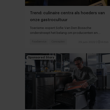
Trend: culinaire centra als hoeders van
onze gastrocultuur
Toerisme-expert Sofie Van Den Bossche
onderstreept het belang om producenten en
consumenten bij elkaar te brengen
Foodservice
Concepten
29 juni 2022
|
4 min
Sponsored Story