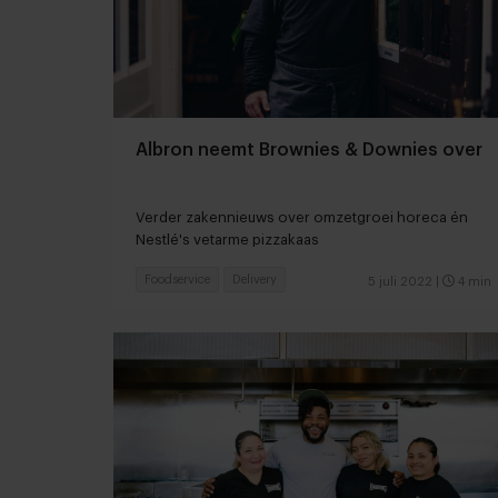
Albron neemt Brownies & Downies over
Verder zakennieuws over omzetgroei horeca én
Nestlé's vetarme pizzakaas
Foodservice
Delivery
5 juli 2022
|
4 min