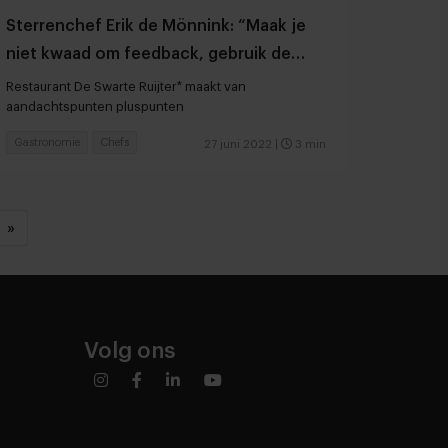
Sterrenchef Erik de Mönnink: “Maak je
niet kwaad om feedback, gebruik de
inhoud”
Restaurant De Swarte Ruijter* maakt van
aandachtspunten pluspunten
Gastronomie
Chefs
27 juni 2022
|
3 min
»
Volg ons