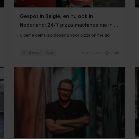
Gespot in België, en nu ook in
Nederland: 24/7 pizza-machines die in 3
minuten verse pizza’s bereiden
Ultieme gemaksoplossing voor pizza on the go
On-the-go
Food
29 juni 2022
|
3 min