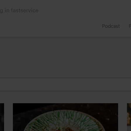
g in fastservice
Podcast
P