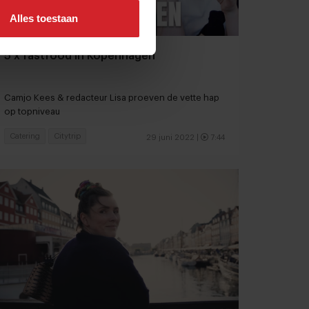
Alles toestaan
5 x fastfood in Kopenhagen
Camjo Kees & redacteur Lisa proeven de vette hap
op topniveau
Catering
Citytrip
29 juni 2022
|
7:44