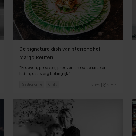
De signature dish van sterrenchef
Margo Reuten
“Proeven, proeven, proeven en op de smaken
letten, dat is erg belangrijk”
Gastronomie
Chefs
6 juli 2022
|
2 min