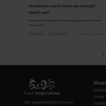
Honderden euro’s kwijt aan energie?
Hoeft niet!
Met deze bespaartips houd je gegarandeerd meer
winst over
Foodservice
Ondernemen
28 juni 2022
|
3 min
«
Meer
Vacatu
Home
Het inspiratieplatform voor
Contac