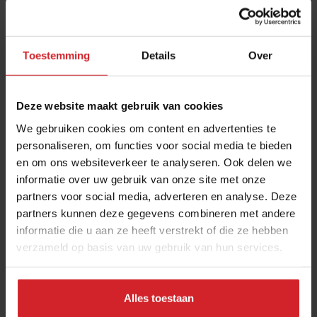
Toestemming
Details
Over
Deze website maakt gebruik van cookies
We gebruiken cookies om content en advertenties te
personaliseren, om functies voor social media te bieden
en om ons websiteverkeer te analyseren. Ook delen we
De 10 geboden van Goede Vissers Jan en
informatie over uw gebruik van onze site met onze
Barbara Geertsema
partners voor social media, adverteren en analyse. Deze
"Door de hele keten te beheersen, vang ik meer geld en
partners kunnen deze gegevens combineren met andere
minder vis”
informatie die u aan ze heeft verstrekt of die ze hebben
verzameld op basis van uw gebruik van hun services.
Producenten
Duurzaamheid
20 juli 2022
|
8 min
Alles toestaan