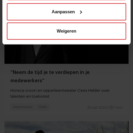
Aanpassen
Weigeren
“Neem de tijd je te verdiepen in je
medewerkers”
Horeca-icoon en opperleermeester Cees Helder over
talenten en toekomst
Gastronomie
Chefs
20 juli 2022
|
7 min