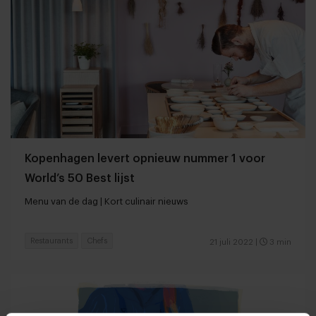
Kopenhagen levert opnieuw nummer 1 voor
World’s 50 Best lijst
Menu van de dag | Kort culinair nieuws
Restaurants
Chefs
21 juli 2022
|
3 min