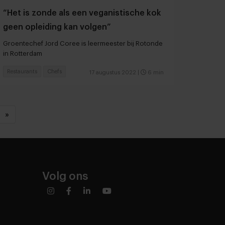
“Het is zonde als een veganistische kok
geen opleiding kan volgen”
Groentechef Jord Coree is leermeester bij Rotonde
in Rotterdam
Restaurants
Chefs
17 augustus 2022
|
6 min
»
Volg ons