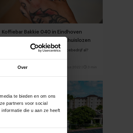
Koffiebar Bakkie 040 in Eindhoven
wordt gerund door dak- en thuislozen
Cool Concept | Ken je dit foodservicebedrijf al?
Over
Foodservice
Concepten
22 augustus 2022
|
3 min
 media te bieden en om ons
ze partners voor social
nformatie die u aan ze heeft