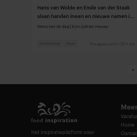
Hans van Wolde en Emile van der Staak
slaan handen ineen en nieuwe namen in
de Michelingids
Menu van de dag | Kort culinair nieuws
Gastronomie
Chefs
18 augustus 2022
|
3 min
«
Meer
Vacatu
Home
Het inspiratieplatform voor
Contac