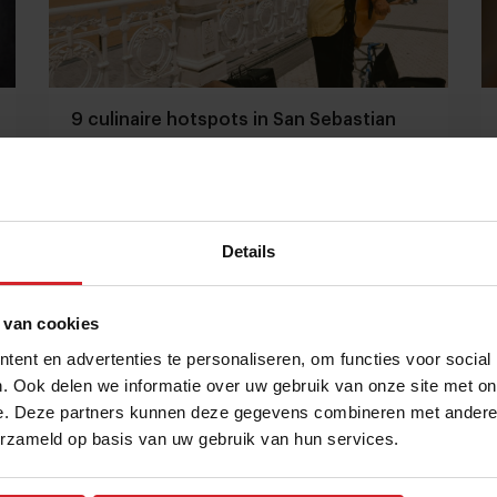
9 culinaire hotspots in San Sebastian
Van fine dining tot pintxos in Donostia
Details
Restaurants
Citytrip
22 augustus 2022
|
4 min
 van cookies
ent en advertenties te personaliseren, om functies voor social
. Ook delen we informatie over uw gebruik van onze site met on
e. Deze partners kunnen deze gegevens combineren met andere i
erzameld op basis van uw gebruik van hun services.