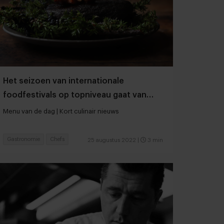
Het seizoen van internationale
foodfestivals op topniveau gaat van
start
Menu van de dag | Kort culinair nieuws
Gastronomie
Chefs
25 augustus 2022
|
3 min