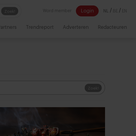
/
/
Login
Word member
NL
BE
EN
Zoek!
artners
Trendreport
Adverteren
Redacteuren
Zoek!