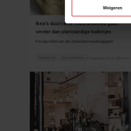
Weigeren
Ikea's duurzame food ambities gaan
verder dan plantaardige balletjes
Foodprofiel van de Zweedse meubelgigant
Foodservice
Duurzaamheid
21 augustus 2022
|
4 min