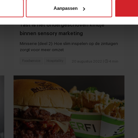
Aanpassen
Tast is het ondergeschoven kindje
binnen sensory marketing
Miniserie (deel 2): Hoe slim inspelen op de zintuigen
zorgt voor meer omzet
Foodservice
Hospitality
20 augustus 2022
|
4 min