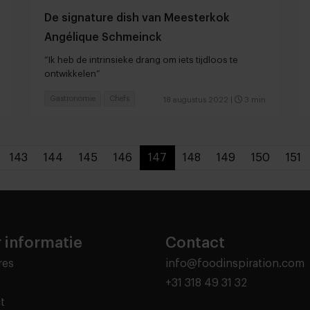
De signature dish van Meesterkok
Angélique Schmeinck
“Ik heb de intrinsieke drang om iets tijdloos te
ontwikkelen”
Gastronomie
Chefs
18 augustus 2022
|
3 min
143
144
145
146
147
148
149
150
151
 informatie
Contact
res
info@foodinspiration.com
+31 318 49 31 32
t