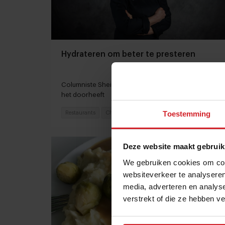
Hydrateren om beter te presteren
Columniste Sheila Struyck is dorstig zonder dat ze
het doorheeft
Toestemming
Restaurants
Chefs
23 augustus 2022
|
5 min
Deze website maakt gebruik
We gebruiken cookies om cont
websiteverkeer te analyseren
media, adverteren en analys
verstrekt of die ze hebben v