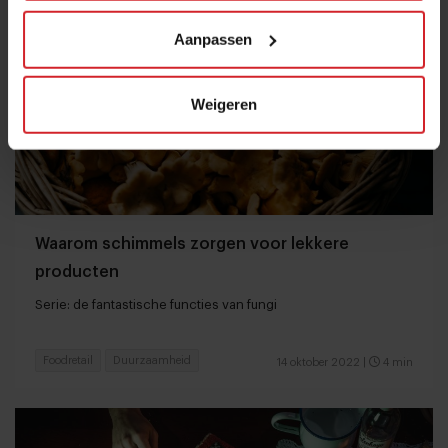
Aanpassen
Weigeren
Waarom schimmels zorgen voor lekkere
producten
Serie: de fantastische functies van fungi
Foodretail
Duurzaamheid
14 oktober 2022
|
4 min