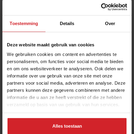
Toestemming
Details
Over
Deze website maakt gebruik van cookies
We gebruiken cookies om content en advertenties te
personaliseren, om functies voor social media te bieden
en om ons websiteverkeer te analyseren. Ook delen we
Cheat meals en deep fried candybars zijn de
informatie over uw gebruik van onze site met onze
nieuwe guilty pleasures
partners voor social media, adverteren en analyse. Deze
Zoete overdaad en gefrituurde candybars als tegenhanger
partners kunnen deze gegevens combineren met andere
van gezond en vegan
informatie die u aan ze heeft verstrekt of die ze hebben
verzameld op basis van uw gebruik van hun services.
Foodservice
Concepten
15 oktober 2022
|
2 min
Alles toestaan