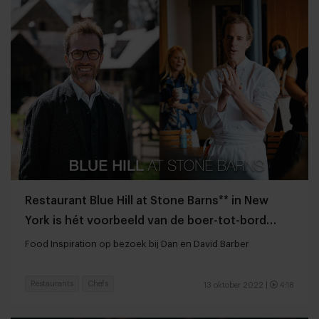
Restaurant Blue Hill at Stone Barns** in New
York is hét voorbeeld van de boer-tot-bord
filosofie
Food Inspiration op bezoek bij Dan en David Barber
Restaurants
Chefs
13 oktober 2022
|
4:18