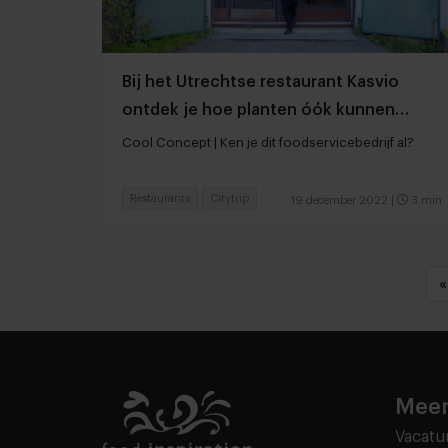
Bij het Utrechtse restaurant Kasvio
ontdek je hoe planten óók kunnen
smaken
Cool Concept | Ken je dit foodservicebedrijf al?
Restaurants
Citytrip
19 december 2022
|
3 min
«
Meer
Vacatu