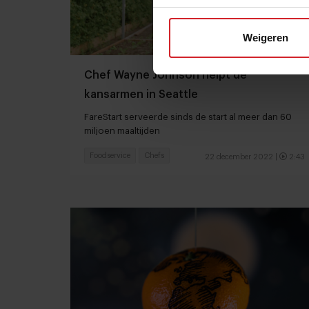
Weigeren
Chef Wayne Johnson helpt de
kansarmen in Seattle
FareStart serveerde sinds de start al meer dan 60
miljoen maaltijden
Foodservice
Chefs
22 december 2022
|
2:43