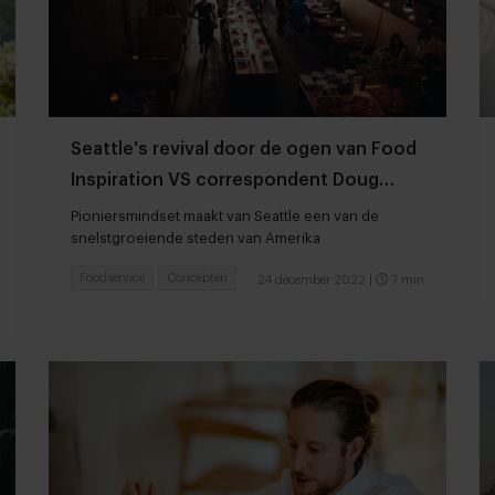
Seattle's revival door de ogen van Food
Inspiration VS correspondent Doug
Koob
Pioniersmindset maakt van Seattle een van de
snelstgroeiende steden van Amerika
Foodservice
Concepten
24 december 2022
|
7 min