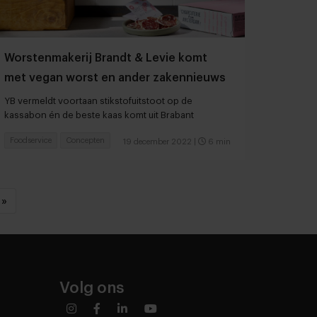
Worstenmakerij Brandt & Levie komt
met vegan worst en ander zakennieuws
YB vermeldt voortaan stikstofuitstoot op de
kassabon én de beste kaas komt uit Brabant
Foodservice
Concepten
19 december 2022
|
6 min
»
Volg ons