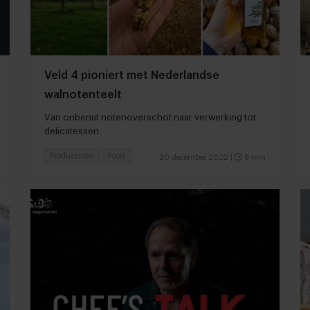
Veld 4 pioniert met Nederlandse
walnotenteelt
Van onbenut notenoverschot naar verwerking tot
delicatessen
Producenten
Food
20 december 2022
|
8 min