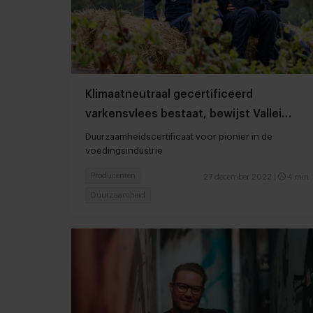
Klimaatneutraal gecertificeerd
varkensvlees bestaat, bewijst Vallei
Varken
Duurzaamheidscertificaat voor pionier in de
voedingsindustrie
Producenten
27 december 2022
|
4 min
Duurzaamheid