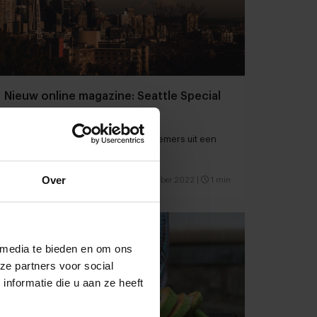
Nieuw online magazine: Seattle Special
Hotspots en interviews met ondernemers uit een
Amerikaanse foodstad
Over
Restaurants
Citytrip
22 december 2022
|
1 min
 media te bieden en om ons
ze partners voor social
nformatie die u aan ze heeft