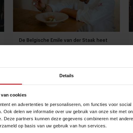
De Belgische Emile van der Staak heet
Pieter-Jan Lint
Bij restaurant Amaranth wordt 100% plantaardig
gekookt, op hoog niveau
Details
Restaurants
Chefs
23 december 2022
|
6 min
 van cookies
ent en advertenties te personaliseren, om functies voor social
. Ook delen we informatie over uw gebruik van onze site met on
e. Deze partners kunnen deze gegevens combineren met andere i
erzameld op basis van uw gebruik van hun services.