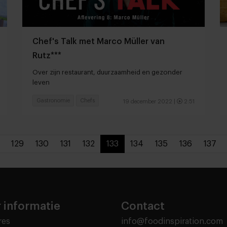
Chef's Talk met Marco Müller van
Rutz***
Over zijn restaurant, duurzaamheid en gezonder
leven
Gastronomie
Chefs
19 december 2022
|
2:51
129
130
131
132
133
134
135
136
137
 informatie
Contact
res
info@foodinspiration.com