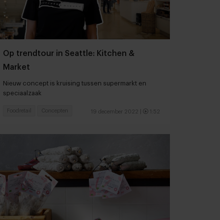
Op trendtour in Seattle: Kitchen &
Market
Nieuw concept is kruising tussen supermarkt en
speciaalzaak
Foodretail
Concepten
19 december 2022
|
1:52