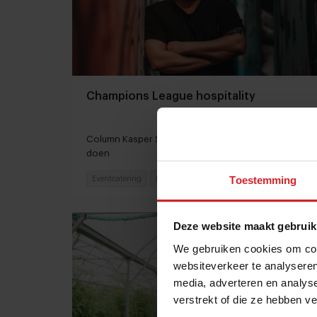
Champions League hospitality
Column Kasper Stuart: het zijn de details die het hem
doen
Toestemming
Eventcatering
Hospitality
23 december 2022
|
4 min
Deze website maakt gebruik
We gebruiken cookies om cont
websiteverkeer te analyseren
media, adverteren en analys
verstrekt of die ze hebben v