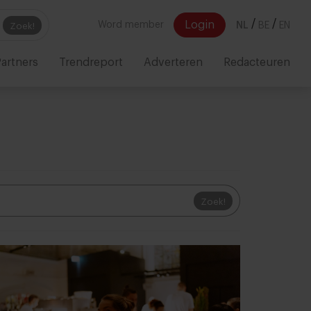
/
/
Login
Word member
NL
BE
EN
Zoek!
artners
Trendreport
Adverteren
Redacteuren
Zoek!