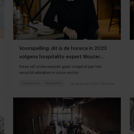
Voorspelling: dit is de horeca in 2023
volgens hospitality-expert Wouter
Verkerk
Deze vijf onderwerpen gaan volgend jaar het
verschil uitmaken in onze sector
Foodservice
Hospitality
28 december 2022
|
4 min