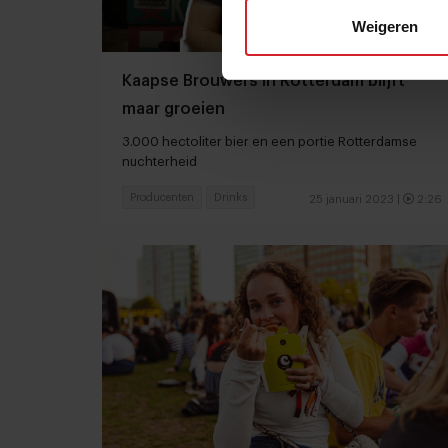
Weigeren
Kaapse Brouwers in Rotterdam blijft
maar groeien
3.000 hectoliter bier en een portie Rotterdamse
nuchterheid
Producenten
Drinks
25 januari 2023
|
2:26