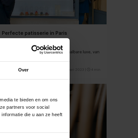
Perfecte patisserie in Paris
7 ambachtelijke bakkers en hun betaalbare luxe, van
macarons tot tartelettes
Over
Restaurants
Concepten
26 januari 2023
|
4 min
 media te bieden en om ons
ze partners voor social
nformatie die u aan ze heeft