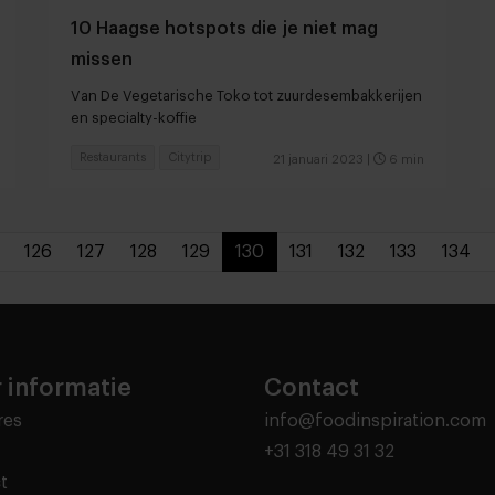
10 Haagse hotspots die je niet mag
missen
Van De Vegetarische Toko tot zuurdesembakkerijen
en specialty-koffie
Restaurants
Citytrip
21 januari 2023
|
6 min
126
127
128
129
130
131
132
133
134
 informatie
Contact
res
info@foodinspiration.com
+31 318 49 31 32
t