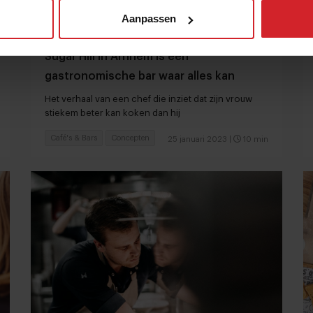
Aanpassen
Sugar Hill in Arnhem is een
gastronomische bar waar alles kan
Het verhaal van een chef die inziet dat zijn vrouw
stiekem beter kan koken dan hij
Café's & Bars
Concepten
25 januari 2023
|
10 min