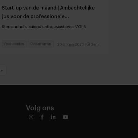
Start-up van de maand | Ambachtelijke
jus voor de professionele
horecakeuken, op basis van groenten
Sterrenchefs laaiend enthousiast over VOL5
Producenten
Ondernemen
20 januari 2023
|
3 min
»
Volg ons