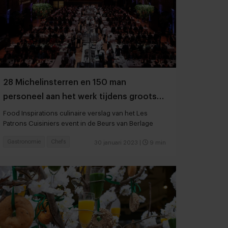
28 Michelinsterren en 150 man
personeel aan het werk tijdens grootste
chef's table ooit
Food Inspirations culinaire verslag van het Les
Patrons Cuisiniers event in de Beurs van Berlage
Gastronomie
Chefs
30 januari 2023
|
9 min