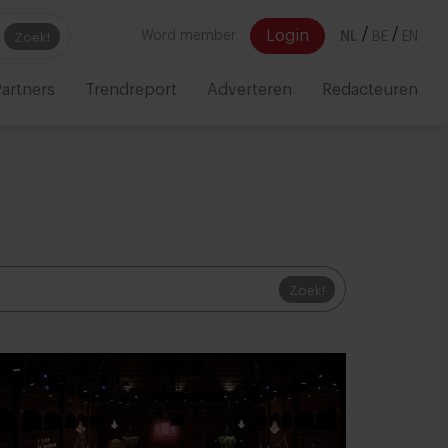
/
/
Login
Word member
NL
BE
EN
Zoek!
artners
Trendreport
Adverteren
Redacteuren
Zoek!