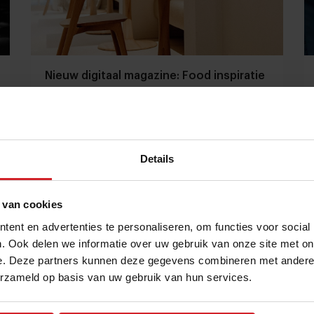
Nieuw digitaal magazine: Food inspiratie
uit Nederland en België
Bijzondere concepten, verhalen en interviews uit
eigen (buur)land
Details
Restaurants
Citytrip
26 januari 2023
|
1 min
 van cookies
ent en advertenties te personaliseren, om functies voor social
. Ook delen we informatie over uw gebruik van onze site met on
e. Deze partners kunnen deze gegevens combineren met andere i
erzameld op basis van uw gebruik van hun services.