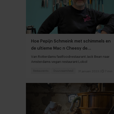
Hoe Pepijn Schmeink met schimmels en
de ultieme Mac n Cheesy de
voedselketen verandert
Van Rotterdams fastfoodrestaurant Jack Bean naar
Amsterdams vegan restaurant Lokol
Restaurants
Duurzaamheid
31 januari 2023
|
7 min