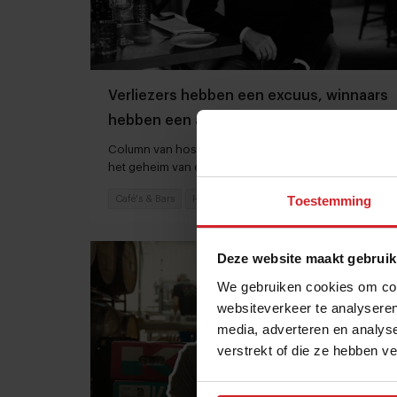
Verliezers hebben een excuus, winnaars
hebben een antwoord op de schaarste
Column van hospitality-expert Wouter Verkerk over
het geheim van echt goede horeca
Toestemming
Café's & Bars
Hospitality
27 januari 2023
|
3 min
Deze website maakt gebruik
We gebruiken cookies om cont
websiteverkeer te analyseren
media, adverteren en analys
verstrekt of die ze hebben v