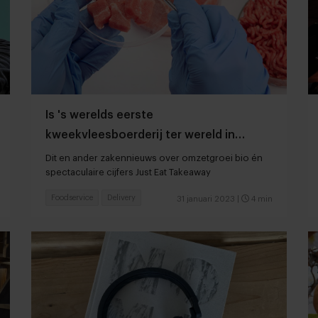
Is 's werelds eerste
kweekvleesboerderij ter wereld in
aantocht?
Dit en ander zakennieuws over omzetgroei bio én
spectaculaire cijfers Just Eat Takeaway
Foodservice
Delivery
31 januari 2023
|
4 min