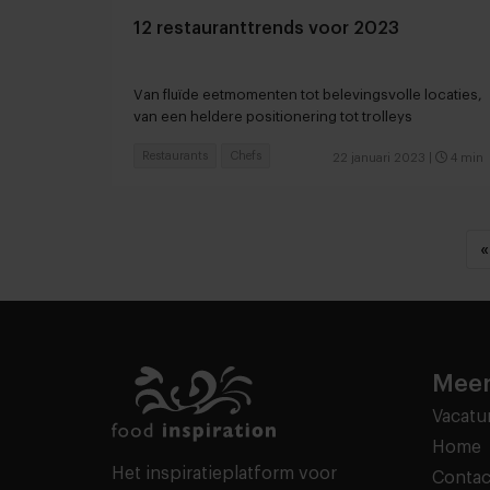
12 restauranttrends voor 2023
Van fluïde eetmomenten tot belevingsvolle locaties,
van een heldere positionering tot trolleys
Restaurants
Chefs
22 januari 2023
|
4 min
«
Meer
Vacatu
Home
Het inspiratieplatform voor
Contac