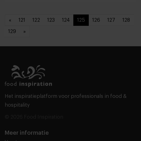
«
121
122
123
124
125
126
127
128
129
»
Het inspiratieplatform voor professionals in food &
hospitality
© 2026 Food Inspiration
Meer informatie