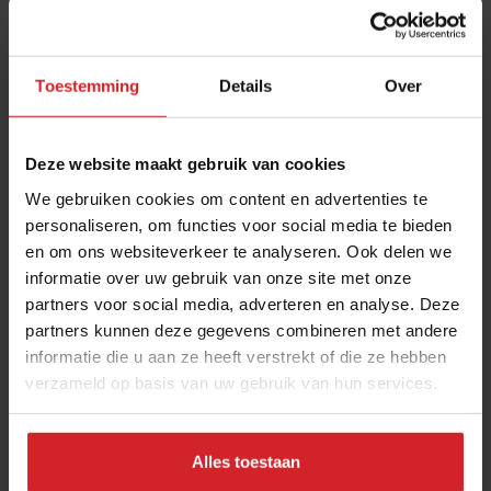
Toestemming
Details
Over
Deze website maakt gebruik van cookies
We gebruiken cookies om content en advertenties te
personaliseren, om functies voor social media te bieden
en om ons websiteverkeer te analyseren. Ook delen we
Thijs Meliefste heeft geen voedselbos, maar
informatie over uw gebruik van onze site met onze
een voedselmeer
partners voor social media, adverteren en analyse. Deze
In gesprek met de Zeeuwse sterrenchef over vis, algen en
partners kunnen deze gegevens combineren met andere
kaas
informatie die u aan ze heeft verstrekt of die ze hebben
verzameld op basis van uw gebruik van hun services.
Restaurants
Chefs
17 maart 2023
|
3 min
Alles toestaan