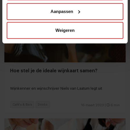
Aanpassen
Weigeren
Hoe stel je de ideale wijnkaart samen?
Wijnkenner en wijnschrijver Niels van Laatum legt uit
Café's & Bars
Drinks
16 maart 2023
|
6 min