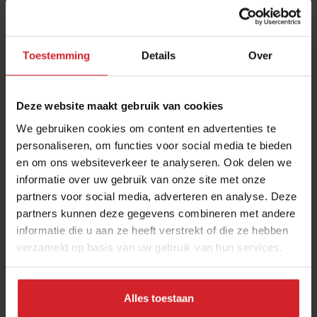
Toestemming
Details
Over
Deze website maakt gebruik van cookies
We gebruiken cookies om content en advertenties te
personaliseren, om functies voor social media te bieden
en om ons websiteverkeer te analyseren. Ook delen we
Joris Bijdendijk over hoe een horecazaak
informatie over uw gebruik van onze site met onze
succesvol blijft
partners voor social media, adverteren en analyse. Deze
Executive chef van Wils* en RIJKS*: “Niet het tij keren, maar de
partners kunnen deze gegevens combineren met andere
piek vasthouden”
informatie die u aan ze heeft verstrekt of die ze hebben
verzameld op basis van uw gebruik van hun services.
Gastronomie
Chefs
19 februari 2024
|
4 min
Alles toestaan