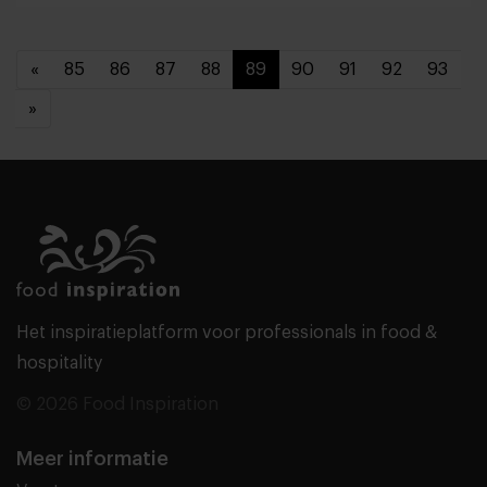
«
85
86
87
88
89
90
91
92
93
»
Het inspiratieplatform voor professionals in food &
hospitality
© 2026 Food Inspiration
Meer informatie