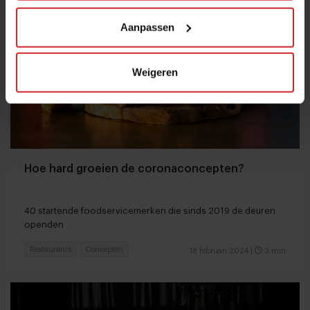
Aanpassen
Weigeren
Hoe hard groeien de coronaconcepten?
40 startende foodservicemerken die sinds 2019 de deuren
openden
Restaurants
Concepten
18 februari 2024
|
3 min