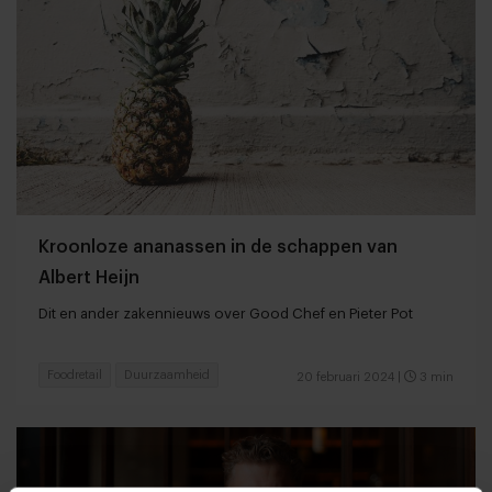
Kroonloze ananassen in de schappen van
Albert Heijn
Dit en ander zakennieuws over Good Chef en Pieter Pot
Foodretail
Duurzaamheid
20 februari 2024
|
3 min