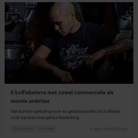
5 koffieketens met zowel commerciële als
morele ambities
Van barista-opleiding voor ex-gedetineerden tot koffiebar
voor barista’s met gehoorbeperking
Producenten
Personeel
15 april 2024
|
3 min