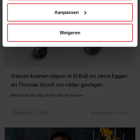
Aanpassen
Weigeren
Gasten kunnen slapen in El Bulli en Jarno Eggen
en Thomas Groot tot ridder geslagen
Menu van de dag | kort culinair nieuws
Restaurants
Chefs
18 april 2024
|
3 min