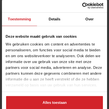
Toestemming
Details
Over
Deze website maakt gebruik van cookies
We gebruiken cookies om content en advertenties te
personaliseren, om functies voor social media te bieden
en om ons websiteverkeer te analyseren. Ook delen we
Van futurist naar friturist: slaan we door in onze
informatie over uw gebruik van onze site met onze
innovatiedrift?
partners voor social media, adverteren en analyse. Deze
Trendwatcher Tom Palmaerts maakt een onverwachte
partners kunnen deze gegevens combineren met andere
carrièremove
informatie die u aan ze heeft verstrekt of die ze hebben
verzameld op basis van uw gebruik van hun services.
Foodservice
Innovatie
18 april 2024
|
3 min
Alles toestaan