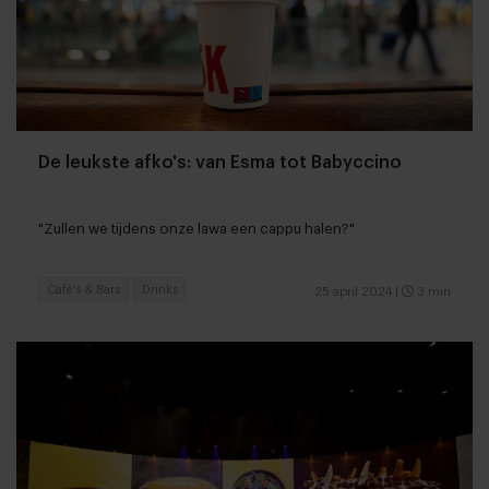
De leukste afko's: van Esma tot Babyccino
"Zullen we tijdens onze lawa een cappu halen?"
Café's & Bars
Drinks
25 april 2024
|
3 min