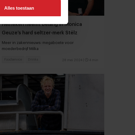
Alles toestaan
Heineken neemt belang in Monica
Geuze’s hard seltzer-merk Stëlz
Meer in zakennieuws: megaboete voor
moederbedrijf Milka
Foodservice
Drinks
28 mei 2024
|
4 min