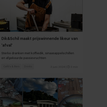
Dik&Schil maakt prijswinnende likeur van
'afval'
Sterke dranken met koffiedik, sinaasappelschillen
en afgekeurde passievruchten
Café's & Bars
Drinks
3 juni 2024
|
3 min