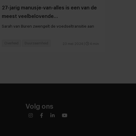
27-jarig manusje-van-alles is een van de
meest veelbelovende
voedselveranderaars
Sarah van Buren zwengelt de voedseltransitie aan
Overheid
Duurzaamheid
23 mei 2024
|
4 min
Volg ons