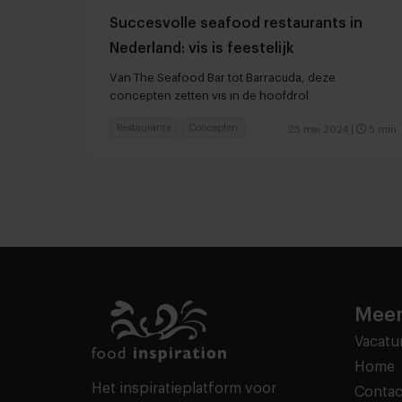
Succesvolle seafood restaurants in
Nederland: vis is feestelijk
Van The Seafood Bar tot Barracuda, deze
concepten zetten vis in de hoofdrol
Restaurants
Concepten
25 mei 2024
|
5 min
Meer
Vacatu
Home
Het inspiratieplatform voor
Contac