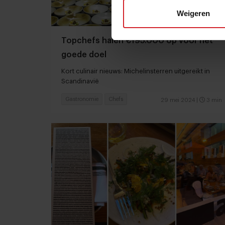
Weigeren
Topchefs halen €195.000 op voor het
goede doel
Kort culinair nieuws: Michelinsterren uitgereikt in
Scandinavië
Gastronomie
Chefs
29 mei 2024
|
3 min