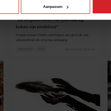
Aanpassen
"De mogelijkheden van plantaardig
koken zijn eindeloos"
Finalist Green Chef’s Hat Robert van de Kolk ziet
vakwedstrijd als enorme uitdaging
Restaurants
Chefs
29 mei 2024
|
3 min