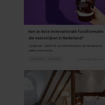
Ken je deze internationale foodformules
die neerstrijken in Nederland?
Açaibowl-, bánh mì- en dönerketens die Nederland
willen veroveren
Fastservice
Concepten
2 juni 2024
|
2 min