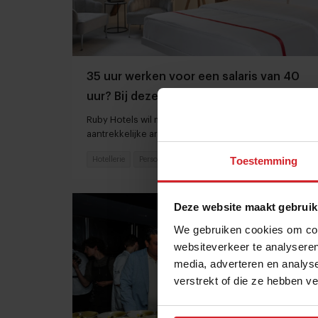
35 uur werken voor een salaris van 40
uur? Bij deze hotelketen kan dat
Ruby Hotels wil medewerkers vinden en binden met
aantrekkelijke arbeidsvoorwaarden
Toestemming
Hotellerie
Personeel
31 mei 2024
|
3 min
Deze website maakt gebruik
We gebruiken cookies om cont
websiteverkeer te analyseren
media, adverteren en analys
verstrekt of die ze hebben v