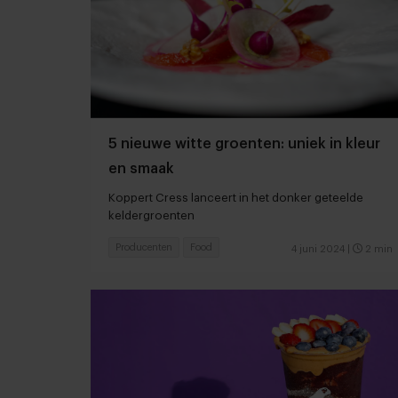
5 nieuwe witte groenten: uniek in kleur
en smaak
Koppert Cress lanceert in het donker geteelde
keldergroenten
Producenten
Food
4 juni 2024
|
2 min