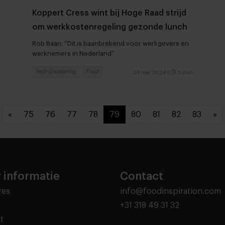
Koppert Cress wint bij Hoge Raad strijd
om werkkostenregeling gezonde lunch
Rob Baan: “Dit is baanbrekend voor werkgevers en
werknemers in Nederland”
Bedrijfscatering
Food
24 mei 2024
|
3 min
«
75
76
77
78
79
80
81
82
83
»
 informatie
Contact
res
info@foodinspiration.com
+31 318 49 31 32
t