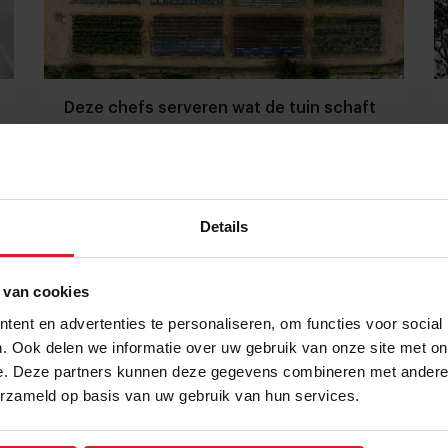
Deze chefs serveren wat de tuin schaft
Waarom zou je als chef je eigen groenten willen
verbouwen?
Details
Gastronomie
Chefs
30 mei 2024
|
6 min
 van cookies
ent en advertenties te personaliseren, om functies voor social
. Ook delen we informatie over uw gebruik van onze site met on
e. Deze partners kunnen deze gegevens combineren met andere i
erzameld op basis van uw gebruik van hun services.