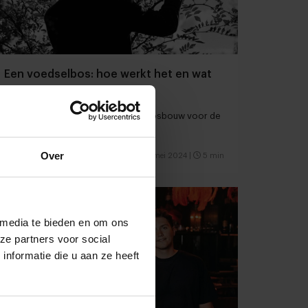
Een voedselbos: hoe werkt het en wat
levert het op?
De voor- en nadelen van voedselbosbouw voor de
agrifoodsector
Over
Foodservice
Chefs
30 mei 2024
|
5 min
 media te bieden en om ons
ze partners voor social
nformatie die u aan ze heeft