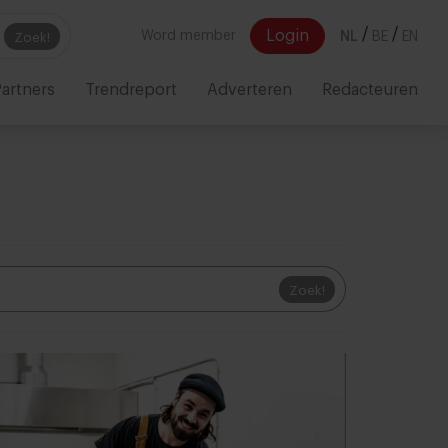
/
/
Login
Word member
NL
BE
EN
Zoek!
artners
Trendreport
Adverteren
Redacteuren
Zoek!