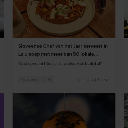
Sloveense Chef van het Jaar serveert in
Lalu soep met meer dan 50 lokale
kruiden
Cool concept | Ken je dit foodservice bedrijf al?
Restaurants
Chefs
3 juni 2024
|
3 min