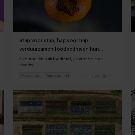
Stap voor stap, hap voor hap
verduurzamen foodbedrijven hun
business
3 voorbeelden uit foodretail, gastronomie en
catering
Foodservice
Duurzaamheid
1 juni 2024
|
4 min